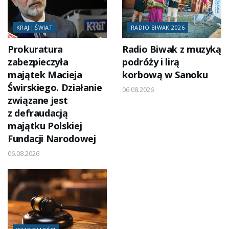
KRAJ I ŚWIAT
RADIO BIWAK 2026
Prokuratura
Radio Biwak z muzyką
zabezpieczyła
podróży i lirą
majątek Macieja
korbową w Sanoku
Świrskiego. Działanie
06.08.2026
związane jest
z defraudacją
majątku Polskiej
Fundacji Narodowej
06.08.2026