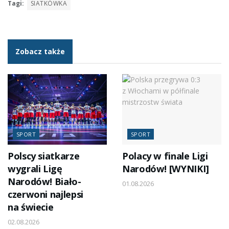
Tagi:
SIATKÓWKA
Zobacz także
SPORT
SPORT
Polscy siatkarze
Polacy w finale Ligi
wygrali Ligę
Narodów! [WYNIKI]
Narodów! Biało-
01.08.2026
czerwoni najlepsi
na świecie
02.08.2026