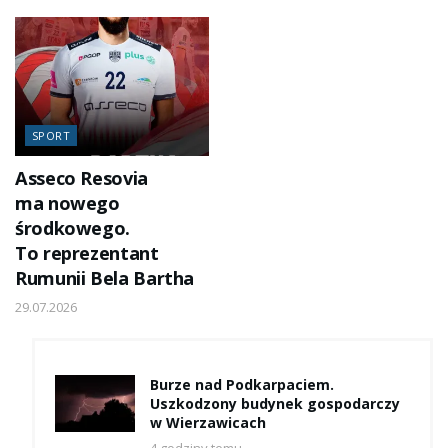
SPORT
Asseco Resovia
ma nowego
środkowego.
To reprezentant
Rumunii Bela Bartha
29.07.2026
Burze nad Podkarpaciem.
Uszkodzony budynek gospodarczy
w Wierzawicach
4 godziny temu