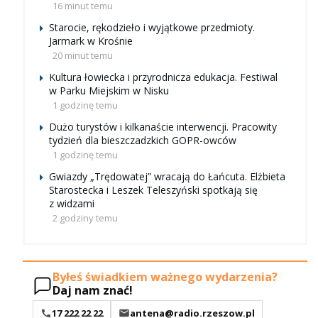
16 minut temu
Starocie, rękodzieło i wyjątkowe przedmioty.
Jarmark w Krośnie
20 minut temu
Kultura łowiecka i przyrodnicza edukacja. Festiwal
w Parku Miejskim w Nisku
1 godzinę temu
Dużo turystów i kilkanaście interwencji. Pracowity
tydzień dla bieszczadzkich GOPR-owców
1 godzinę temu
Gwiazdy „Trędowatej” wracają do Łańcuta. Elżbieta
Starostecka i Leszek Teleszyński spotkają się
z widzami
2 godziny temu
Byłeś świadkiem ważnego wydarzenia?
Daj nam znać!
17 222 22 22
antena@radio.rzeszow.pl