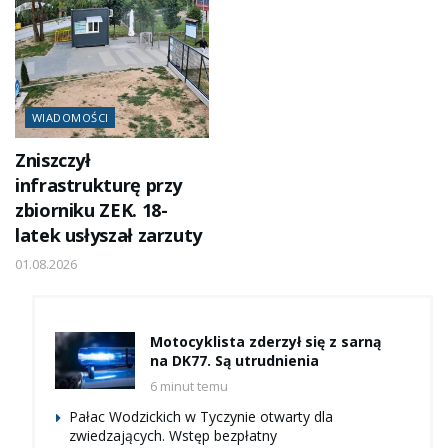
WIADOMOŚCI
Zniszczył
infrastrukturę przy
zbiorniku ZEK. 18-
latek usłyszał zarzuty
01.08.2026
Motocyklista zderzył się z sarną
na DK77. Są utrudnienia
6 minut temu
Pałac Wodzickich w Tyczynie otwarty dla
zwiedzających. Wstęp bezpłatny