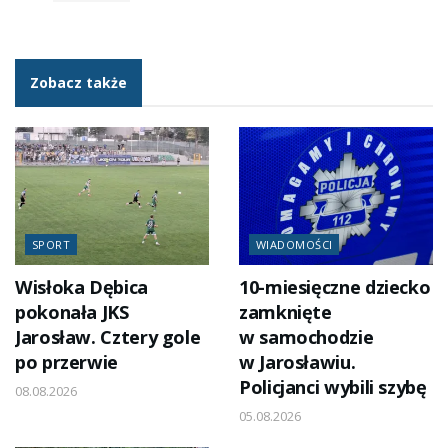
Zobacz także
SPORT
WIADOMOŚCI
Wisłoka Dębica
10-miesięczne dziecko
pokonała JKS
zamknięte
Jarosław. Cztery gole
w samochodzie
po przerwie
w Jarosławiu.
Policjanci wybili szybę
08.08.2026
05.08.2026