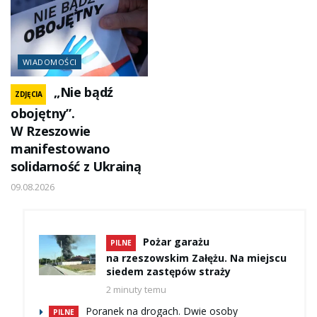
WIADOMOŚCI
„Nie bądź
ZDJĘCIA
obojętny”.
W Rzeszowie
manifestowano
solidarność z Ukrainą
09.08.2026
Pożar garażu
PILNE
na rzeszowskim Załężu. Na miejscu
siedem zastępów straży
2 minuty temu
Poranek na drogach. Dwie osoby
PILNE