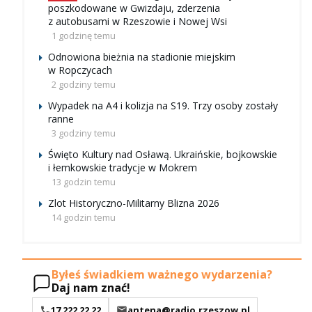
poszkodowane w Gwizdaju, zderzenia
z autobusami w Rzeszowie i Nowej Wsi
1 godzinę temu
Odnowiona bieżnia na stadionie miejskim
w Ropczycach
2 godziny temu
Wypadek na A4 i kolizja na S19. Trzy osoby zostały
ranne
3 godziny temu
Święto Kultury nad Osławą. Ukraińskie, bojkowskie
i łemkowskie tradycje w Mokrem
13 godzin temu
Zlot Historyczno-Militarny Blizna 2026
14 godzin temu
Byłeś świadkiem ważnego wydarzenia?
Daj nam znać!
17 222 22 22
antena@radio.rzeszow.pl