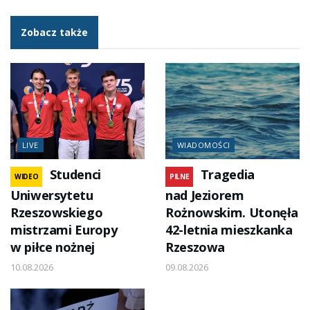
Zobacz także
LIVE
WIADOMOŚCI
Studenci
Tragedia
WIDEO
PILNE
Uniwersytetu
nad Jeziorem
Rzeszowskiego
Rożnowskim. Utonęła
mistrzami Europy
42-letnia mieszkanka
w piłce nożnej
Rzeszowa
10.08.2026
09.08.2026