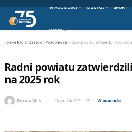
WIADOMOŚCI
MUZYKA
SPORT
RADIO
Polskie Radio Rzeszów
>
Wiadomości
>
Radni powiatu zatwierdzili dochody 
Radni powiatu zatwierdzil
na 2025 rok
Dorota Wilk
16 grudnia 2024 - 08:44
Wiadomości