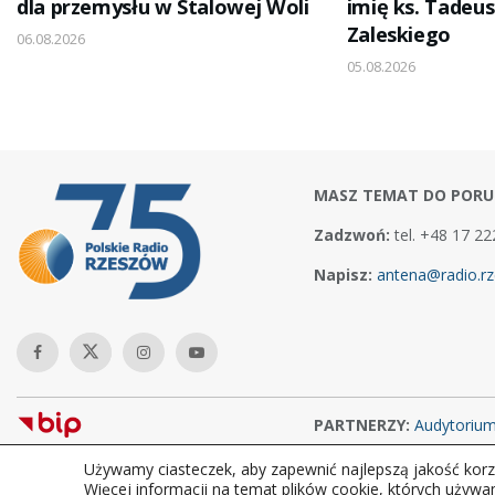
dla przemysłu w Stalowej Woli
imię ks. Tadeus
Zaleskiego
06.08.2026
05.08.2026
MASZ TEMAT DO PORU
Zadzwoń:
tel. +48 17 22
Napisz:
antena@radio.rz
PARTNERZY:
Audytoriu
Używamy ciasteczek, aby zapewnić najlepszą jakość korzy
Copyright © 2026Polskie Radio Rzeszów S.A. w likwidacj. Wszelkie
Więcej informacji na temat plików cookie, których używa