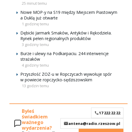
25 minut temu
Nowe MOP-y na S19 między Miejscem Piastowym
a Duklą już otwarte
1 godzinę temu
Dębicki Jarmark Smaków, Antyków i Rękodzieła.
Rynek pełen regionalnych produktów
3 godziny temu
Burze i ulewy na Podkarpaciu. 244 interwencje
strażaków
4 godziny temu
Przyszłość ZOZ-u w Ropczycach wywołuje spór
w powiecie ropczycko-sędziszowskim
13 godzin temu
Byłeś
17 222 22 22
świadkiem
ważnego
antena@radio.rzeszow.pl
wydarzenia?