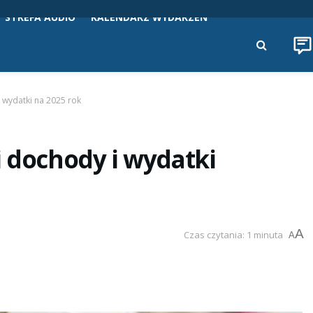
STREFA AUDIO
KALENDARZ WYDARZEŃ
i wydatki na 2025 rok
i dochody i wydatki
A
Czas czytania: 1 minuta
A