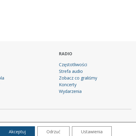
RADIO
Częstotliwości
Strefa audio
la
Zobacz co graliśmy
g
Koncerty
Wydarzenia
Akceptuj
Odrzuć
Ustawienia