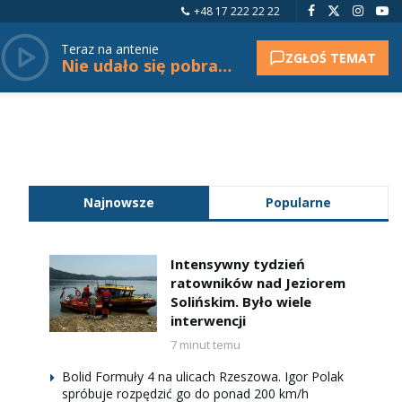
+48 17 222 22 22
Teraz na antenie
ZGŁOŚ TEMAT
Nie udało się pobrać tytułu.
Najnowsze
Popularne
Intensywny tydzień
ratowników nad Jeziorem
Solińskim. Było wiele
interwencji
7 minut temu
Bolid Formuły 4 na ulicach Rzeszowa. Igor Polak
spróbuje rozpędzić go do ponad 200 km/h