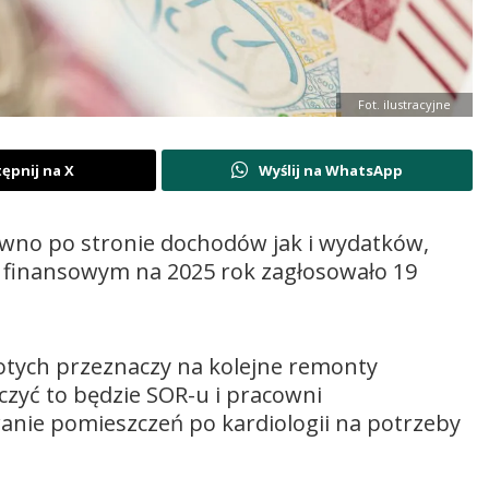
Fot. ilustracyjne
ępnij na X
Wyślij na WhatsApp
równo po stronie dochodów jak i wydatków,
 finansowym na 2025 rok zagłosowało 19
łotych przeznaczy na kolejne remonty
zyć to będzie SOR-u i pracowni
anie pomieszczeń po kardiologii na potrzeby