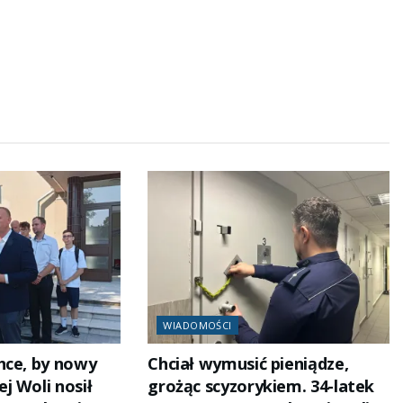
WIADOMOŚCI
hce, by nowy
Chciał wymusić pieniądze,
j Woli nosił
grożąc scyzorykiem. 34-latek