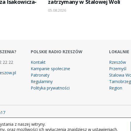
za Isakowicza-
zatrzymany w Stalowej Woli
05.08.2026
SZENIA?
POLSKIE RADIO RZESZÓW
LOKALNIE
2 22 22
Kontakt
Rzeszów
Kampanie społeczne
Przemyśl
eszow.pl
Patronaty
Stalowa Wo
Regulaminy
Tarnobrze
Polityka prywatności
Region
m17
stania z naszej witryny.
 prawa zastrzeżone.
my, oraz możliwości ich wyłączenia znajdziesz w ustawieniach.