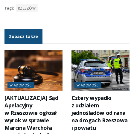
Tagi:
RZESZÓW
Zobacz także
WIADOMOŚCI
WIADOMOŚCI
[AKTUALIZACJA] Sąd
Cztery wypadki
Apelacyjny
z udziałem
w Rzeszowie ogłosił
jednośladów od rana
wyrok w sprawie
na drogach Rzeszowa
Marcina Warchoła
i powiatu