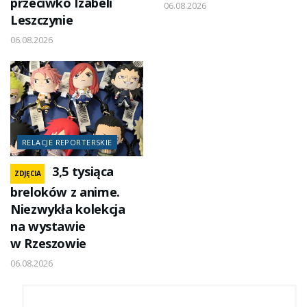
przeciwko Izabeli
06.08.2026
Leszczynie
06.08.2026
RELACJE REPORTERSKIE
3,5 tysiąca
ZDJĘCIA
breloków z anime.
Niezwykła kolekcja
na wystawie
w Rzeszowie
06.08.2026