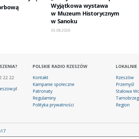
Wyjątkowa wystawa
korbową
w Muzeum Historycznym
w Sanoku
03.08.2026
SZENIA?
POLSKIE RADIO RZESZÓW
LOKALNIE
2 22 22
Kontakt
Rzeszów
Kampanie społeczne
Przemyśl
eszow.pl
Patronaty
Stalowa Wo
Regulaminy
Tarnobrze
Polityka prywatności
Region
m17