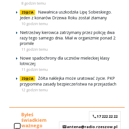
8 godzin temu
Nawałnica uszkodziła Lipę Sobieskiego.
ZDJĘCIA
Jeden z konarów Drzewa Roku został złamany
10 godzin temu
Nietrzeźwy kierowca zatrzymany przez policję dwa
razy tego samego dnia. Miał w organizmie ponad 2
promile
11 godzin temu
Nowe spadochrony dla uczniów mieleckiej klasy
lotniczej
11 godzin temu
Żółta naklejka może uratować życie. PKP
ZDJĘCIA
przypomina zasady bezpieczeństwa na przejazdach
12 godzin temu
Byłeś
17 222 22 22
świadkiem
ważnego
antena@radio.rzeszow.pl