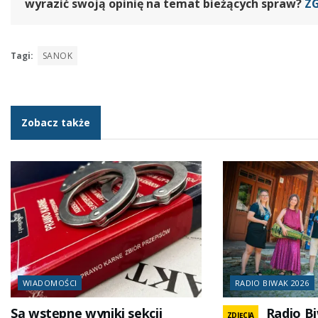
wyrazić swoją opinię na temat bieżących spraw?
Z
Tagi:
SANOK
Zobacz także
WIADOMOŚCI
RADIO BIWAK 2026
Są wstępne wyniki sekcji
Radio B
ZDJĘCIA