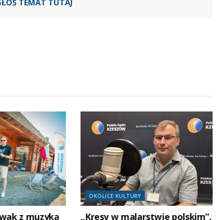
GŁOŚ TEMAT TUTAJ
OKOLICE KULTURY
iwak z muzyką
„Kresy w malarstwie polskim”.