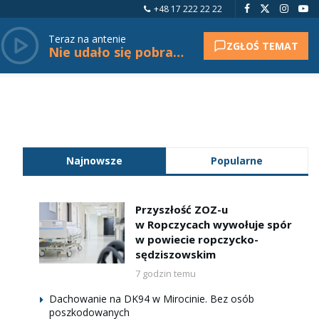
+48 17 222 22 22
Teraz na antenie
ZGŁOŚ TEMAT
Nie udało się pobrać tytułu.
Najnowsze
Popularne
Przyszłość ZOZ-u
w Ropczycach wywołuje spór
w powiecie ropczycko-
sędziszowskim
7 godzin temu
Dachowanie na DK94 w Mirocinie. Bez osób
poszkodowanych