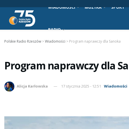
WIADOMOŚCI
MUZYKA
SPORT
RADIO
Polskie Radio Rzeszów
>
Wiadomości
>
Program naprawczy dla Sanoka
Program naprawczy dla S
Alicja Karłowska
17 stycznia 2025 - 12:51
Wiadomości