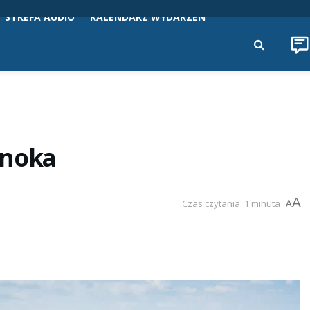
STREFA AUDIO
KALENDARZ WYDARZEŃ
anoka
A
Czas czytania: 1 minuta
A