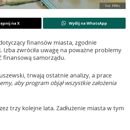
Fot. PRRz
ępnij na X
Wyślij na WhatsApp
otyczący finansów miasta, zgodnie
j. Izba zwróciła uwagę na poważne problemy
ć finansową samorządu.
zewski, trwają ostatnie analizy, a prace
emy, aby program objął wszystkie założenia
zez trzy kolejne lata. Zadłużenie miasta w tym