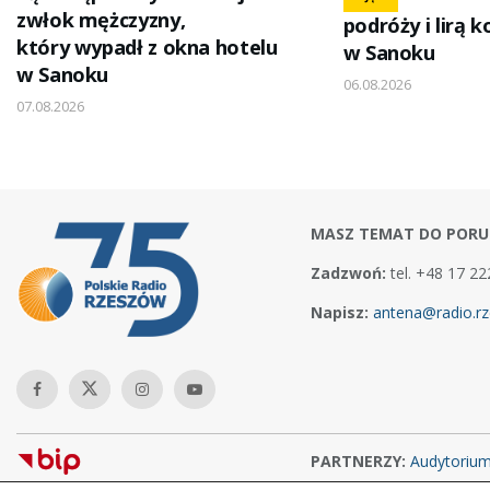
zwłok mężczyzny,
podróży i lirą 
który wypadł z okna hotelu
w Sanoku
w Sanoku
06.08.2026
07.08.2026
MASZ TEMAT DO PORU
Zadzwoń:
tel. +48 17 22
Napisz:
antena@radio.rz
PARTNERZY:
Audytoriu