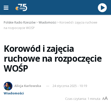
Polskie Radio Rzeszów
>
Wiadomości
>
Korowód i zajęcia ruchowe
na rozpoczęcie WOŚP
Korowód i zajęcia
ruchowe na rozpoczęcie
WOŚP
Alicja Karłowska
24 stycznia 2025 - 10:19
Wiadomości
A
Czas czytania: 1 minuta
A