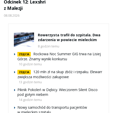
Odcinek 12: Lexshri
z Malezji
08.08.2026
Rowerzysta trafił do szpitala. Dwa
zdarzenia w powiecie mieleckim
8 godzin temu
Rockowa Noc Summer GIG trwa na Lisiej
ZDJĘCIA
Górze. Znamy wyniki konkursu
10 godzin temu
120 mln zł na skup zbóż i rzepaku. Elewarr
ZDJĘCIA
zwiększa możliwości zakupowe
13 godzin temu
Piknik Pokoleń w Dębicy. Wieczorem Silent Disco
pod gołym niebem
14 godzin temu
Nowy samochód do transportu pacjentów
w mieleckim szpitalu