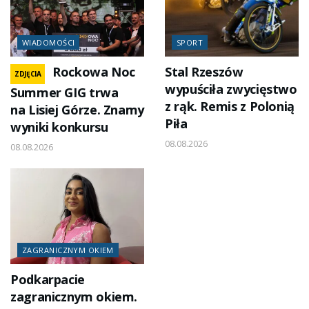
WIADOMOŚCI
SPORT
Rockowa Noc
Stal Rzeszów
ZDJĘCIA
wypuściła zwycięstwo
Summer GIG trwa
z rąk. Remis z Polonią
na Lisiej Górze. Znamy
Piła
wyniki konkursu
08.08.2026
08.08.2026
ZAGRANICZNYM OKIEM
Podkarpacie
zagranicznym okiem.