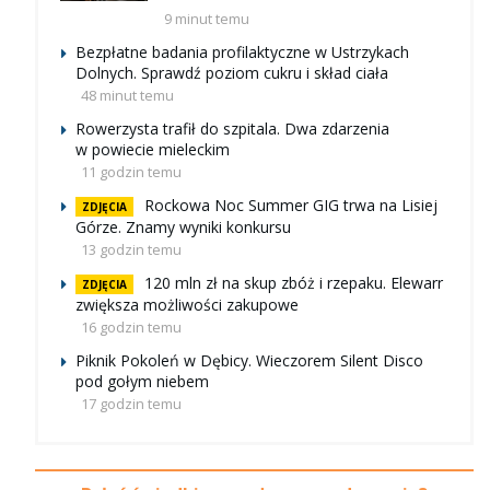
9 minut temu
Bezpłatne badania profilaktyczne w Ustrzykach
Dolnych. Sprawdź poziom cukru i skład ciała
48 minut temu
Rowerzysta trafił do szpitala. Dwa zdarzenia
w powiecie mieleckim
11 godzin temu
Rockowa Noc Summer GIG trwa na Lisiej
ZDJĘCIA
Górze. Znamy wyniki konkursu
13 godzin temu
120 mln zł na skup zbóż i rzepaku. Elewarr
ZDJĘCIA
zwiększa możliwości zakupowe
16 godzin temu
Piknik Pokoleń w Dębicy. Wieczorem Silent Disco
pod gołym niebem
17 godzin temu