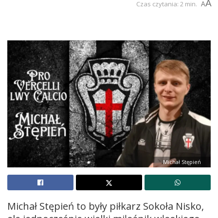
A
Czas czytania: 2 min.
A
Michał Stępień
Michał Stępień to były piłkarz Sokoła Nisko,