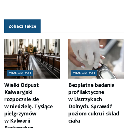
Zobacz także
WIADOMOŚCI
WIADOMOŚCI
Wielki Odpust
Bezpłatne badania
Kalwaryjski
profilaktyczne
rozpocznie się
w Ustrzykach
w niedzielę. Tysiące
Dolnych. Sprawdź
pielgrzymów
poziom cukru i skład
w Kalwarii
ciała
Pacławskiej