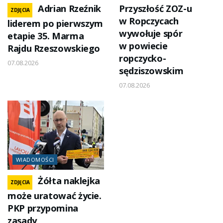
Adrian Rzeźnik
Przyszłość ZOZ-u
ZDJĘCIA
w Ropczycach
liderem po pierwszym
wywołuje spór
etapie 35. Marma
w powiecie
Rajdu Rzeszowskiego
ropczycko-
07.08.2026
sędziszowskim
07.08.2026
WIADOMOŚCI
Żółta naklejka
ZDJĘCIA
może uratować życie.
PKP przypomina
zasady