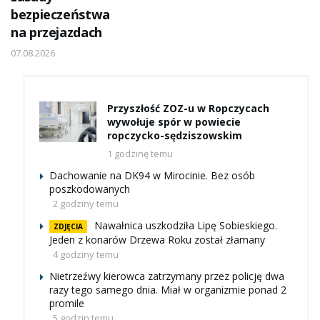
bezpieczeństwa
na przejazdach
07.08.2026
Przyszłość ZOZ-u w Ropczycach
wywołuje spór w powiecie
ropczycko-sędziszowskim
1 godzinę temu
Dachowanie na DK94 w Mirocinie. Bez osób
poszkodowanych
2 godziny temu
Nawałnica uszkodziła Lipę Sobieskiego.
ZDJĘCIA
Jeden z konarów Drzewa Roku został złamany
4 godziny temu
Nietrzeźwy kierowca zatrzymany przez policję dwa
razy tego samego dnia. Miał w organizmie ponad 2
promile
5 godzin temu