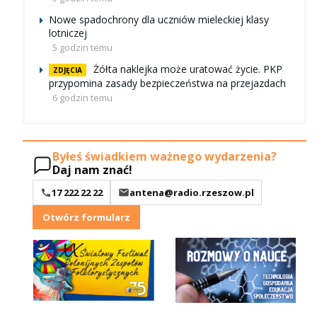
Nowe spadochrony dla uczniów mieleckiej klasy
lotniczej
5 godzin temu
Żółta naklejka może uratować życie. PKP
ZDJĘCIA
przypomina zasady bezpieczeństwa na przejazdach
6 godzin temu
Byłeś świadkiem ważnego wydarzenia?
Daj nam znać!
17 222 22 22
antena@radio.rzeszow.pl
Otwórz formularz