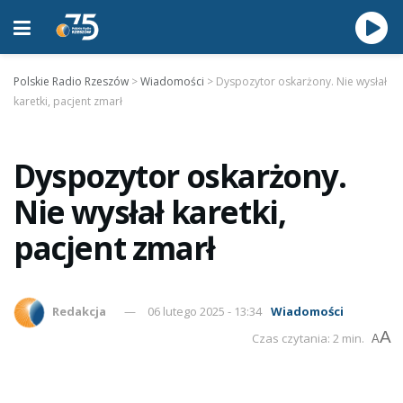
Polskie Radio Rzeszów
>
Wiadomości
>
Dyspozytor oskarżony. Nie wysłał
karetki, pacjent zmarł
Dyspozytor oskarżony.
Nie wysłał karetki,
pacjent zmarł
Redakcja
06 lutego 2025 - 13:34
Wiadomości
A
Czas czytania: 2 min.
A