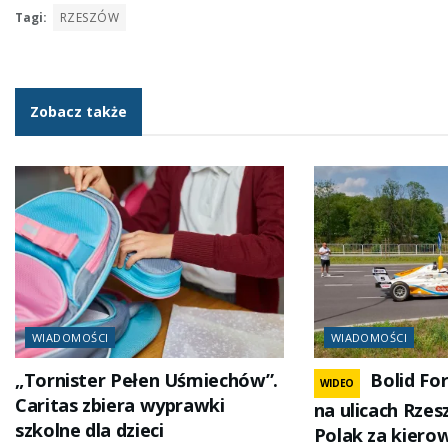
Tagi:
RZESZÓW
Zobacz także
WIADOMOŚCI
WIADOMOŚCI
„Tornister Pełen Uśmiechów”.
Bolid Fo
WIDEO
Caritas zbiera wyprawki
na ulicach Rzes
szkolne dla dzieci
Polak za kiero