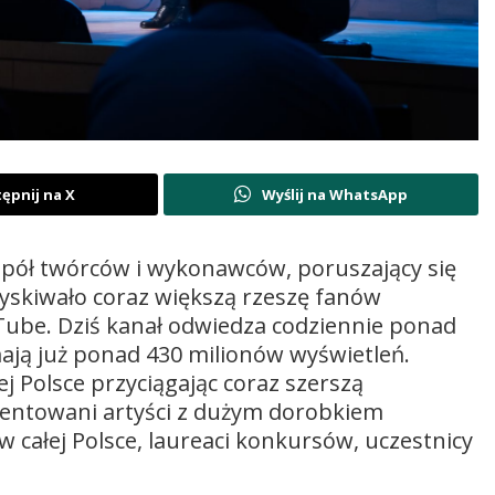
ępnij na X
Wyślij na WhatsApp
spół twórców i wykonawców, poruszający się
zyskiwało coraz większą rzeszę fanów
Tube. Dziś kanał odwiedza codziennie ponad
mają już ponad 430 milionów wyświetleń.
ej Polsce przyciągając coraz szerszą
alentowani artyści z dużym dorobkiem
 całej Polsce, laureaci konkursów, uczestnicy