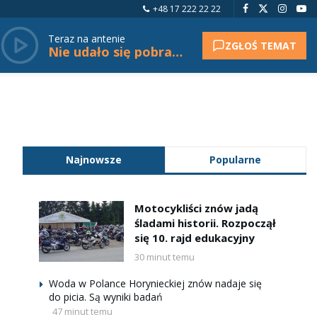
+48 17 222 22 22
Teraz na antenie
ZGŁOŚ TEMAT
Nie udało się pobrać tytułu.
Najnowsze
Popularne
Motocykliści znów jadą
śladami historii. Rozpoczął
się 10. rajd edukacyjny
30 minut temu
Woda w Polance Horynieckiej znów nadaje się
do picia. Są wyniki badań
47 minut temu