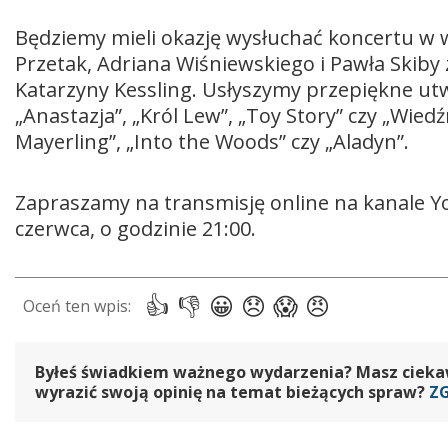
Będziemy mieli okazję wysłuchać koncertu w w
Przetak, Adriana Wiśniewskiego i Pawła Skib
Katarzyny Kessling. Usłyszymy przepiękne utwo
„Anastazja”, „Król Lew”, „Toy Story” czy „Wiedź
Mayerling”, „Into the Woods” czy „Aladyn”.
Zapraszamy na transmisję online na kanale Yo
czerwca, o godzinie 21:00.
Byłeś świadkiem ważnego wydarzenia? Masz ciekawy
wyrazić swoją opinię na temat bieżących spraw?
Z