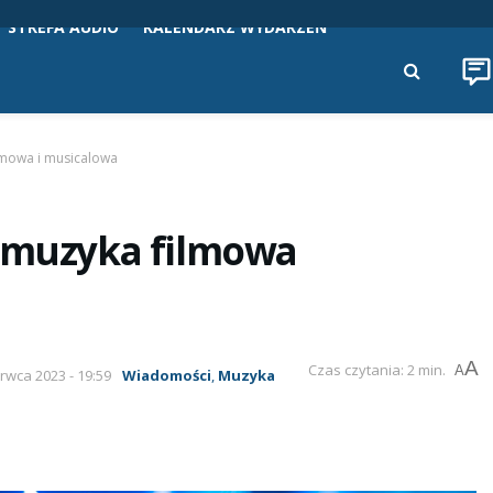
STREFA AUDIO
KALENDARZ WYDARZEŃ
ilmowa i musicalowa
– muzyka filmowa
A
Czas czytania: 2 min.
A
erwca 2023 - 19:59
Wiadomości
,
Muzyka