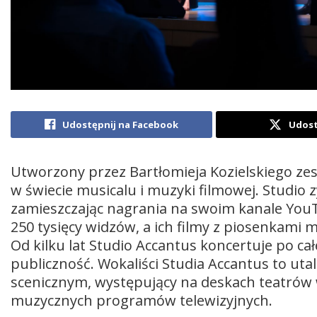
Udostępnij na Facebook
Udost
Utworzony przez Bartłomieja Kozielskiego ze
w świecie musicalu i muzyki filmowej. Studio 
zamieszczając nagrania na swoim kanale You
250 tysięcy widzów, a ich filmy z piosenkami 
Od kilku lat Studio Accantus koncertuje po cał
publiczność. Wokaliści Studia Accantus to ut
scenicznym, występujący na deskach teatrów w
muzycznych programów telewizyjnych.