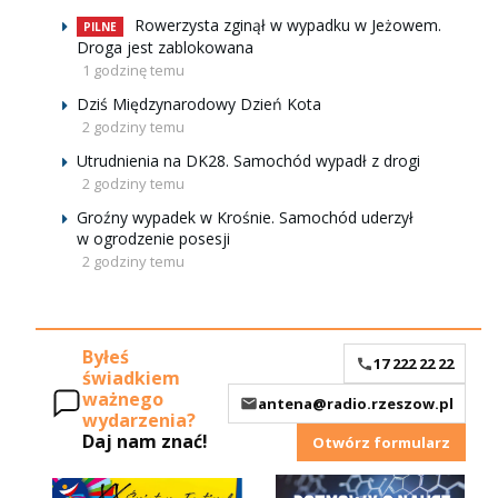
Rowerzysta zginął w wypadku w Jeżowem.
PILNE
Droga jest zablokowana
1 godzinę temu
Dziś Międzynarodowy Dzień Kota
2 godziny temu
Utrudnienia na DK28. Samochód wypadł z drogi
2 godziny temu
Groźny wypadek w Krośnie. Samochód uderzył
w ogrodzenie posesji
2 godziny temu
Byłeś
17 222 22 22
świadkiem
ważnego
antena@radio.rzeszow.pl
wydarzenia?
Daj nam znać!
Otwórz formularz