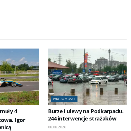
WIADOMOŚCI
rmuły 4
Burze i ulewy na Podkarpaciu.
244 interwencje strażaków
zowa. Igor
wnicą
08.08.2026