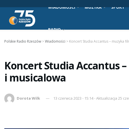
WIADOMOŚCI
MUZYKA
SPORT
RADIO
Polskie Radio Rzeszów
>
Wiadomości
>
Koncert Studia Accantus – muzyka f
Koncert Studia Accantus 
i musicalowa
Dorota Wilk
13 czerwca 2023 - 15:14 - Aktualizacja 25 cz