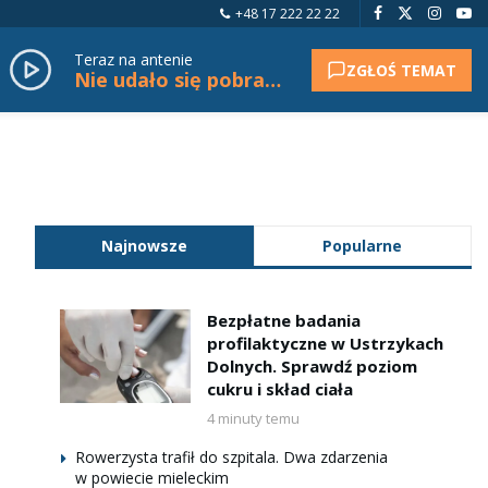
+48 17 222 22 22
Teraz na antenie
ZGŁOŚ TEMAT
Nie udało się pobrać tytułu.
Najnowsze
Popularne
Bezpłatne badania
profilaktyczne w Ustrzykach
Dolnych. Sprawdź poziom
cukru i skład ciała
4 minuty temu
Rowerzysta trafił do szpitala. Dwa zdarzenia
w powiecie mieleckim