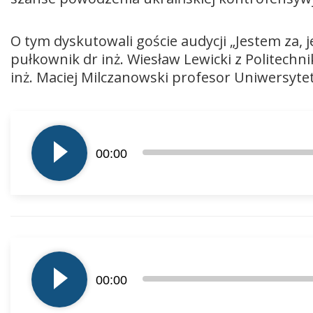
O tym dyskutowali goście audycji „Jestem za
pułkownik dr inż. Wiesław Lewicki z Politechni
inż. Maciej Milczanowski profesor Uniwersyt
Odtwarzacz
plików
00:00
dźwiękowych
Odtwarzacz
plików
dźwiękowych
00:00