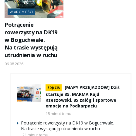
WIADOMOŚCI
Potrącenie
rowerzysty na DK19
w Boguchwale.
Na trasie występują
utrudnienia w ruchu
06.08.2026
[MAPY PRZEJAZDÓW] Dziś
ZDJĘCIA
startuje 35. MARMA Rajd
Rzeszowski. 85 załóg i sportowe
emocje na Podkarpaciu
18 minut temu
Potrącenie rowerzysty na DK19 w Boguchwale.
Na trasie występują utrudnienia w ruchu
21 minut temu