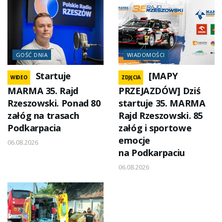
GOŚĆ DNIA
WIADOMOŚCI
Startuje
[MAPY
WIDEO
ZDJĘCIA
MARMA 35. Rajd
PRZEJAZDÓW] Dziś
Rzeszowski. Ponad 80
startuje 35. MARMA
załóg na trasach
Rajd Rzeszowski. 85
Podkarpacia
załóg i sportowe
emocje
06.08.2026
na Podkarpaciu
06.08.2026