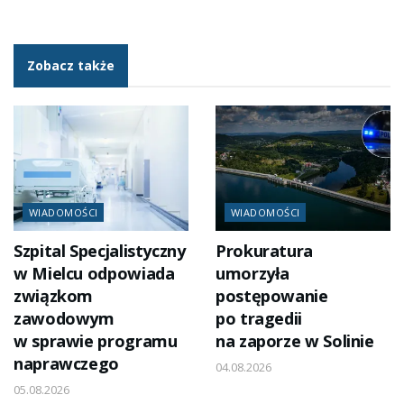
Zobacz także
WIADOMOŚCI
WIADOMOŚCI
Szpital Specjalistyczny
Prokuratura
w Mielcu odpowiada
umorzyła
związkom
postępowanie
zawodowym
po tragedii
w sprawie programu
na zaporze w Solinie
naprawczego
04.08.2026
05.08.2026