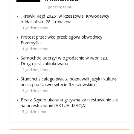
1 godzinę temu
„Krewki Rajd 2026” w Rzeszowie. Krwiodawcy
oddali blisko 28 litrów krwi
1 godzinę temu
Protest przeciwko przebiegowi obwodnicy
Przemyśla
1 godzinę temu
Samochód uderzył w ogrodzenie w Iwoniczu.
Droga jest zablokowana
2 godziny temu
Studenci z całego świata poznawali język i kulturę
polską na Uniwersytecie Rzeszowskim
3 godziny temu
Beata Szydło ukarana grzywną za niestawienie się
na przesłuchanie [AKTUALIZACJA]
5 godzin temu