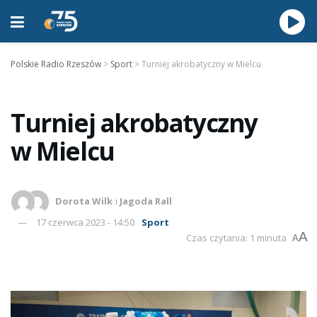
Polskie Radio Rzeszów
>
Sport
>
Turniej akrobatyczny w Mielcu
Turniej akrobatyczny
w Mielcu
Dorota Wilk
i
Jagoda Rall
17 czerwca 2023 - 14:50
Sport
A
Czas czytania: 1 minuta
A