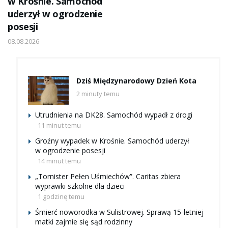
w Krośnie. Samochód
uderzył w ogrodzenie
posesji
08.08.2026
Dziś Międzynarodowy Dzień Kota
2 minuty temu
Utrudnienia na DK28. Samochód wypadł z drogi
11 minut temu
Groźny wypadek w Krośnie. Samochód uderzył
w ogrodzenie posesji
14 minut temu
„Tornister Pełen Uśmiechów”. Caritas zbiera
wyprawki szkolne dla dzieci
1 godzinę temu
Śmierć noworodka w Sulistrowej. Sprawą 15-letniej
matki zajmie się sąd rodzinny