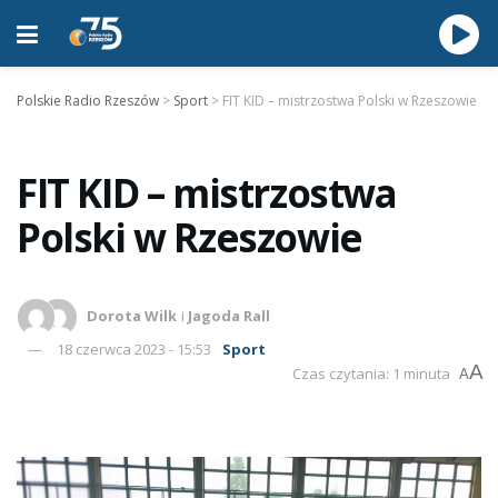
Polskie Radio Rzeszów
>
Sport
>
FIT KID – mistrzostwa Polski w Rzeszowie
FIT KID – mistrzostwa
Polski w Rzeszowie
Dorota Wilk
i
Jagoda Rall
18 czerwca 2023 - 15:53
Sport
A
Czas czytania: 1 minuta
A