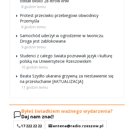
oddali blisko 28 litrów krwi
8 godzin temu
Protest przeciwko przebiegowi obwodnicy
Przemyśla
8 godzin temu
Samochód uderzył w ogrodzenie w Iwoniczu.
Droga jest zablokowana
9 godzin temu
Studenci z całego świata poznawali język i kulturę
polską na Uniwersytecie Rzeszowskim
10 godzin temu
Beata Szydło ukarana grzywną za niestawienie się
na przesłuchanie [AKTUALIZACJA]
11 godzin temu
Byłeś świadkiem ważnego wydarzenia?
Daj nam znać!
17 222 22 22
antena@radio.rzeszow.pl