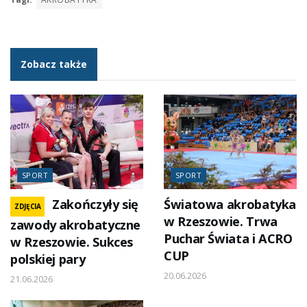
Zobacz także
SPORT
SPORT
Zakończyły się
Światowa akrobatyka
ZDJĘCIA
w Rzeszowie. Trwa
zawody akrobatyczne
Puchar Świata i ACRO
w Rzeszowie. Sukces
CUP
polskiej pary
20.06.2026
21.06.2026