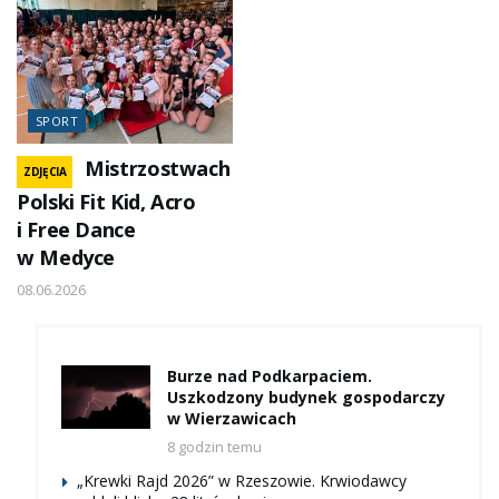
SPORT
Mistrzostwach
ZDJĘCIA
Polski Fit Kid, Acro
i Free Dance
w Medyce
08.06.2026
Burze nad Podkarpaciem.
Uszkodzony budynek gospodarczy
w Wierzawicach
8 godzin temu
„Krewki Rajd 2026” w Rzeszowie. Krwiodawcy