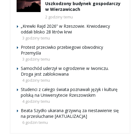
Uszkodzony budynek gospodarczy
w Wierzawicach
2 godziny temu
„Krewki Rajd 2026” w Rzeszowie. Krwiodawcy
oddali blisko 28 litrów krwi
3 godziny temu
Protest przeciwko przebiegowi obwodnicy
Przemyśla
3 godziny temu
Samochód uderzył w ogrodzenie w Iwoniczu.
Droga jest zablokowana
4 godziny temu
Studenci z całego świata poznawali język i kulturę
polską na Uniwersytecie Rzeszowskim
4 godziny temu
Beata Szydło ukarana grzywną za niestawienie się
na przesłuchanie [AKTUALIZACJA]
6 godzin temu