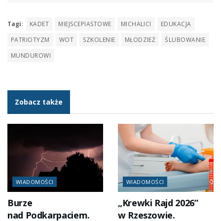
Tagi:
KADET
MIEJSCEPIASTOWE
MICHALICI
EDUKACJA
PATRIOTYZM
WOT
SZKOLENIE
MŁODZIEŻ
ŚLUBOWANIE
MUNDUROWI
Zobacz także
WIADOMOŚCI
WIADOMOŚCI
Burze
„Krewki Rajd 2026”
nad Podkarpaciem.
w Rzeszowie.