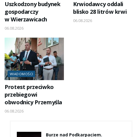
Uszkodzony budynek
Krwiodawcy oddali
gospodarczy
blisko 28 litrów krwi
w Wierzawicach
06.08.2026
06.08.2026
WIADOMOŚCI
Protest przeciwko
przebiegowi
obwodnicy Przemyśla
06.08.2026
Burze nad Podkarpaciem.