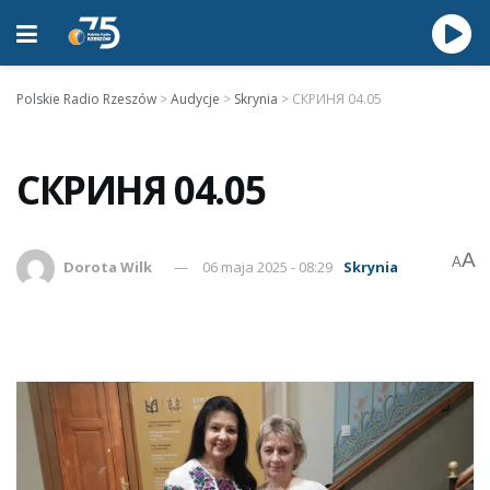
Polskie Radio Rzeszów
>
Audycje
>
Skrynia
>
СКРИНЯ 04.05
СКРИНЯ 04.05
A
A
Dorota Wilk
06 maja 2025 - 08:29
Skrynia