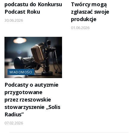
podcastu do Konkursu
Twórcy mogą
Podcast Roku
zgłaszać swoje
produkcje
30.06.2026
01.06.2026
WIADOMOŚCI
Podcasty o autyzmie
przygotowane
przez rzeszowskie
stowarzyszenie „Solis
Radius”
07.02.2026