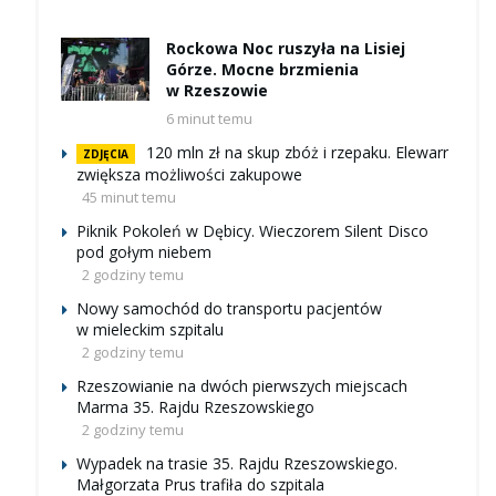
Rockowa Noc ruszyła na Lisiej
Górze. Mocne brzmienia
w Rzeszowie
6 minut temu
120 mln zł na skup zbóż i rzepaku. Elewarr
ZDJĘCIA
zwiększa możliwości zakupowe
45 minut temu
Piknik Pokoleń w Dębicy. Wieczorem Silent Disco
pod gołym niebem
2 godziny temu
Nowy samochód do transportu pacjentów
w mieleckim szpitalu
2 godziny temu
Rzeszowianie na dwóch pierwszych miejscach
Marma 35. Rajdu Rzeszowskiego
2 godziny temu
Wypadek na trasie 35. Rajdu Rzeszowskiego.
Małgorzata Prus trafiła do szpitala