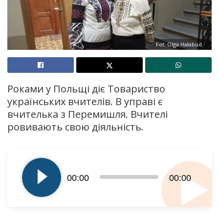
Fot. Olga Hałabud
Роками у Польщі діє Товариство
українських вчителів. В управі є
вчителька з Перемишля. Вчителі
ровивають свою діяльність.
Odtwarzacz
plików
dźwiękowych
00:00
00:00