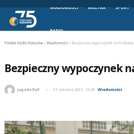
WIADOMOŚCI
MUZYKA
SPORT
RADIO
Polskie Radio Rzeszów
>
Wiadomości
>
Bezpieczny wypoczynek na Podkarp
Bezpieczny wypoczynek n
Jagoda Rall
21 czerwca 2023 - 15:45
Wiadomości