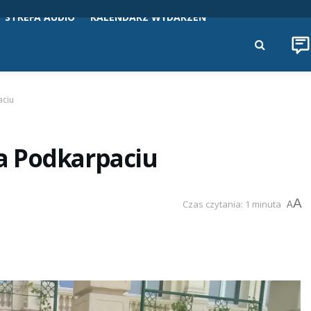
STREFA AUDIO
KALENDARZ WYDARZEŃ
aciu
a Podkarpaciu
A
Czas czytania: 1 minuta
A