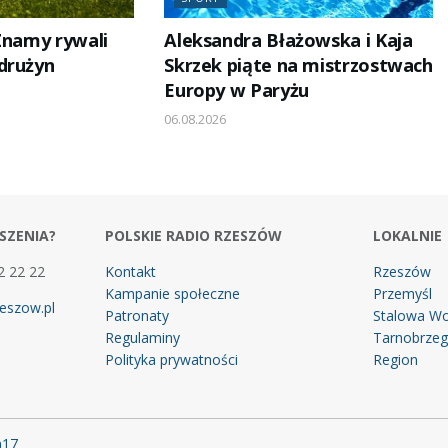
 Znamy rywali
Aleksandra Błażowska i Kaja
drużyn
Skrzek piąte na mistrzostwach
Europy w Paryżu
06.08.2026
SZENIA?
POLSKIE RADIO RZESZÓW
LOKALNIE
2 22 22
Kontakt
Rzeszów
Kampanie społeczne
Przemyśl
eszow.pl
Patronaty
Stalowa Wo
Regulaminy
Tarnobrze
Polityka prywatności
Region
m17