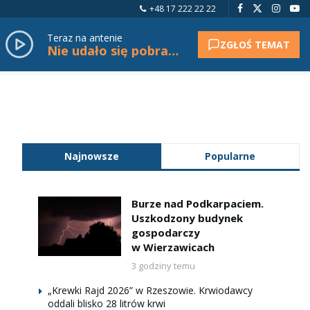
+48 17 222 22 22
Teraz na antenie
ZGŁOŚ TEMAT
Nie udało się pobrać tytułu.
Najnowsze
Popularne
Burze nad Podkarpaciem.
Uszkodzony budynek
gospodarczy
w Wierzawicach
3 godziny temu
„Krewki Rajd 2026” w Rzeszowie. Krwiodawcy
oddali blisko 28 litrów krwi