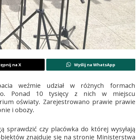
ępnij na X
Wyślij na WhatsApp
rpacia weźmie udział w różnych formach
go. Ponad 10 tysięcy z nich w miejscu
rium oświaty. Zarejestrowano prawie prawie
nie i obozy.
ą sprawdzić czy placówka do której wysyłają
obiektów znajduje się na stronie Ministerstwa