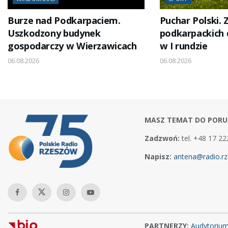
Burze nad Podkarpaciem.
Puchar Polski.
Uszkodzony budynek
podkarpackich 
gospodarczy w Wierzawicach
w I rundzie
06.08.2026
06.08.2026
MASZ TEMAT DO PORU
Zadzwoń:
tel. +48 17 22
Napisz:
antena@radio.rz
PARTNERZY:
Audytoriu