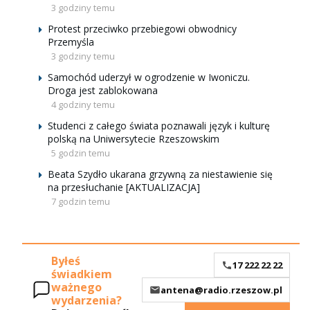
3 godziny temu
Protest przeciwko przebiegowi obwodnicy
Przemyśla
3 godziny temu
Samochód uderzył w ogrodzenie w Iwoniczu.
Droga jest zablokowana
4 godziny temu
Studenci z całego świata poznawali język i kulturę
polską na Uniwersytecie Rzeszowskim
5 godzin temu
Beata Szydło ukarana grzywną za niestawienie się
na przesłuchanie [AKTUALIZACJA]
7 godzin temu
Byłeś
17 222 22 22
świadkiem
ważnego
antena@radio.rzeszow.pl
wydarzenia?