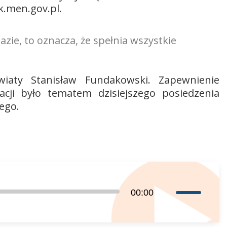
.men.gov.pl.
bazie, to oznacza, że spełnia wszystkie
wiaty Stanisław Fundakowski. Zapewnienie
cji było tematem dzisiejszego posiedzenia
ego.
Używaj
00:00
strzałek
do