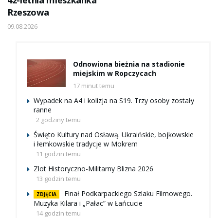
42-letnia mieszkanka
Rzeszowa
09.08.2026
Odnowiona bieżnia na stadionie
miejskim w Ropczycach
17 minut temu
Wypadek na A4 i kolizja na S19. Trzy osoby zostały
ranne
2 godziny temu
Święto Kultury nad Osławą. Ukraińskie, bojkowskie
i łemkowskie tradycje w Mokrem
11 godzin temu
Zlot Historyczno-Militarny Blizna 2026
13 godzin temu
Finał Podkarpackiego Szlaku Filmowego.
ZDJĘCIA
Muzyka Kilara i „Pałac” w Łańcucie
14 godzin temu