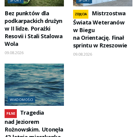
SPORT
SPORT
Bez punktów dla
Mistrzostwa
ZDJĘCIA
podkarpackich drużyn
Świata Weteranów
w II lidze. Porażki
w Biegu
Resovii i Stali Stalowa
na Orientację. Finał
Wola
sprintu w Rzeszowie
09.08.2026
09.08.2026
WIADOMOŚCI
Tragedia
PILNE
nad Jeziorem
Rożnowskim. Utonęła