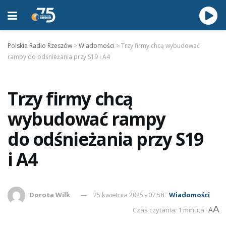
Polskie Radio Rzeszów
>
Wiadomości
>
Trzy firmy chcą wybudować
rampy do odśnieżania przy S19 i A4
Trzy firmy chcą
wybudować rampy
do odśnieżania przy S19
i A4
Dorota Wilk
25 kwietnia 2025 - 07:58
Wiadomości
A
Czas czytania: 1 minuta
A