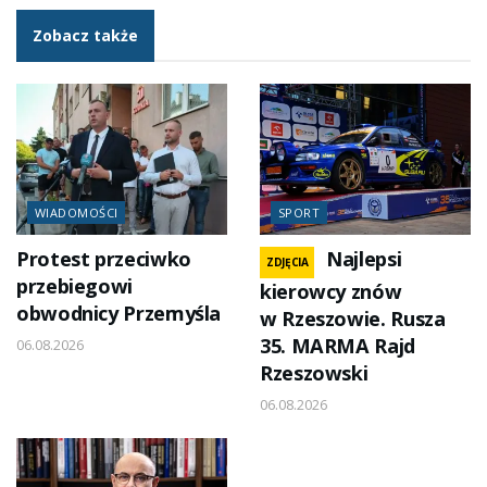
Zobacz także
WIADOMOŚCI
SPORT
Protest przeciwko
Najlepsi
ZDJĘCIA
przebiegowi
kierowcy znów
obwodnicy Przemyśla
w Rzeszowie. Rusza
35. MARMA Rajd
06.08.2026
Rzeszowski
06.08.2026