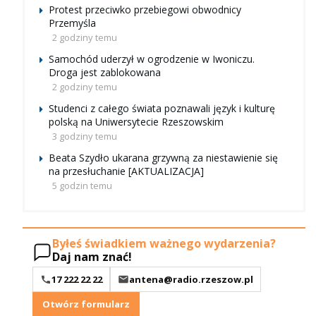
Protest przeciwko przebiegowi obwodnicy
Przemyśla
2 godziny temu
Samochód uderzył w ogrodzenie w Iwoniczu.
Droga jest zablokowana
2 godziny temu
Studenci z całego świata poznawali język i kulturę
polską na Uniwersytecie Rzeszowskim
3 godziny temu
Beata Szydło ukarana grzywną za niestawienie się
na przesłuchanie [AKTUALIZACJA]
5 godzin temu
Byłeś świadkiem ważnego wydarzenia?
Daj nam znać!
17 222 22 22
antena@radio.rzeszow.pl
Otwórz formularz