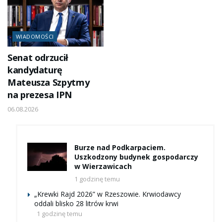
WIADOMOŚCI
Senat odrzucił
kandydaturę
Mateusza Szpytmy
na prezesa IPN
06.08.2026
Burze nad Podkarpaciem.
Uszkodzony budynek gospodarczy
w Wierzawicach
1 godzinę temu
„Krewki Rajd 2026” w Rzeszowie. Krwiodawcy
oddali blisko 28 litrów krwi
1 godzinę temu