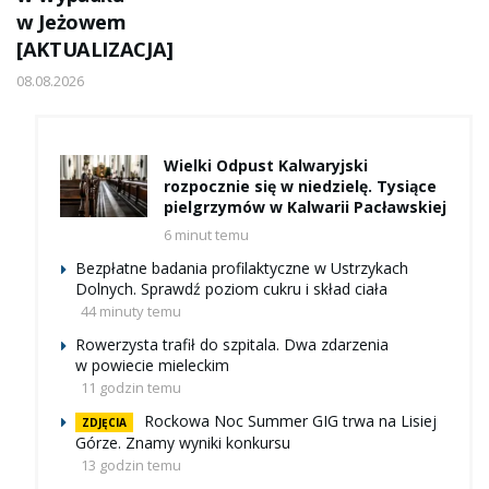
w Jeżowem
[AKTUALIZACJA]
08.08.2026
Wielki Odpust Kalwaryjski
rozpocznie się w niedzielę. Tysiące
pielgrzymów w Kalwarii Pacławskiej
6 minut temu
Bezpłatne badania profilaktyczne w Ustrzykach
Dolnych. Sprawdź poziom cukru i skład ciała
44 minuty temu
Rowerzysta trafił do szpitala. Dwa zdarzenia
w powiecie mieleckim
11 godzin temu
Rockowa Noc Summer GIG trwa na Lisiej
ZDJĘCIA
Górze. Znamy wyniki konkursu
13 godzin temu