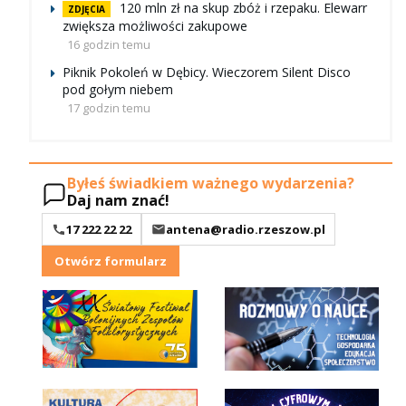
120 mln zł na skup zbóż i rzepaku. Elewarr
ZDJĘCIA
zwiększa możliwości zakupowe
16 godzin temu
Piknik Pokoleń w Dębicy. Wieczorem Silent Disco
pod gołym niebem
17 godzin temu
Byłeś świadkiem ważnego wydarzenia?
Daj nam znać!
17 222 22 22
antena@radio.rzeszow.pl
Otwórz formularz