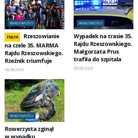
WIADOMOŚCI
WIADOMOŚCI
Rzeszowianie
Wypadek na trasie 35.
ZDJĘCIA
Rajdu Rzeszowskiego.
na czele 35. MARMA
Małgorzata Prus
Rajdu Rzeszowskiego.
trafiła do szpitala
Rzeźnik triumfuje
08.08.2026
08.08.2026
WIADOMOŚCI
Rowerzysta zginął
w wypadku