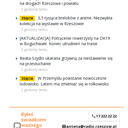
na drogach Rzeszowa i powiatu
1 godzinę temu
3,5 tysiąca breloków z anime. Niezwykła
ZDJĘCIA
kolekcja na wystawie w Rzeszowie
2 godziny temu
[AKTUALIZACJA] Potrącenie rowerzysty na DK19
w Boguchwale. Koniec utrudnień na trasie
2 godziny temu
Beata Szydło ukarana grzywną za niestawienie się
na przesłuchanie
2 godziny temu
W Przemyślu powstanie nowoczesne
ZDJĘCIA
lodowisko. Latem ma zmieniać się w rolkowisko
2 godziny temu
Byłeś
17 222 22 22
świadkiem
ważnego
antena@radio.rzeszow.pl