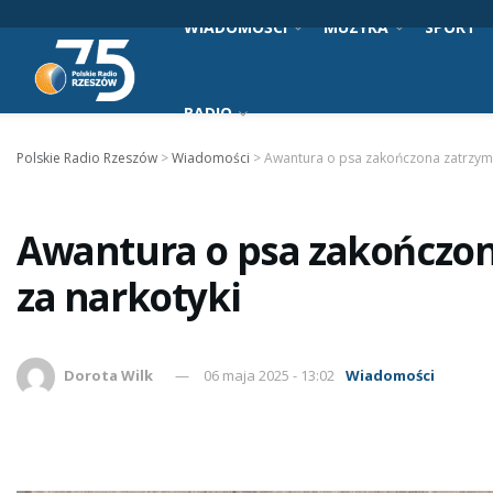
WIADOMOŚCI
MUZYKA
SPORT
RADIO
Polskie Radio Rzeszów
>
Wiadomości
>
Awantura o psa zakończona zatrzym
Awantura o psa zakończo
za narkotyki
Dorota Wilk
06 maja 2025 - 13:02
Wiadomości