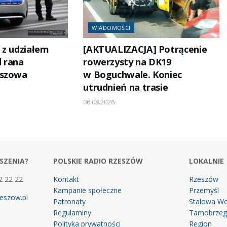
WIADOMOŚCI
 z udziałem
[AKTUALIZACJA] Potrącenie
 rana
rowerzysty na DK19
eszowa
w Boguchwale. Koniec
utrudnień na trasie
06.08.2026
SZENIA?
POLSKIE RADIO RZESZÓW
LOKALNIE
2 22 22
Kontakt
Rzeszów
Kampanie społeczne
Przemyśl
eszow.pl
Patronaty
Stalowa Wo
Regulaminy
Tarnobrze
Polityka prywatności
Region