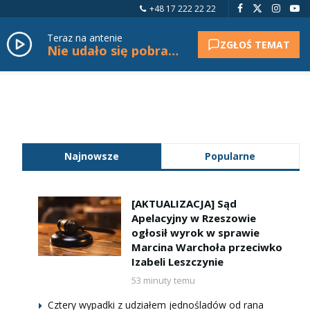
+48 17 222 22 22
Teraz na antenie
ZGŁOŚ TEMAT
Nie udało się pobrać tytułu.
Najnowsze
Popularne
[AKTUALIZACJA] Sąd
Apelacyjny w Rzeszowie
ogłosił wyrok w sprawie
Marcina Warchoła przeciwko
Izabeli Leszczynie
53 minuty temu
Cztery wypadki z udziałem jednośladów od rana