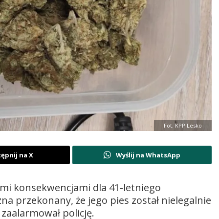
Fot. KPP Lesko
ępnij na X
Wyślij na WhatsApp
mi konsekwencjami dla 41-letniego
a przekonany, że jego pies został nielegalnie
 zaalarmował policję.