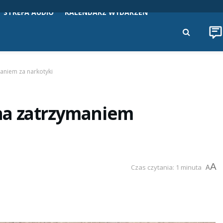
STREFA AUDIO
KALENDARZ WYDARZEŃ
aniem za narkotyki
na zatrzymaniem
A
Czas czytania: 1 minuta
A