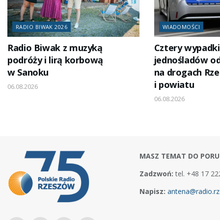
RADIO BIWAK 2026
WIADOMOŚCI
Radio Biwak z muzyką
Cztery wypadki
podróży i lirą korbową
jednośladów od
w Sanoku
na drogach Rz
i powiatu
06.08.2026
06.08.2026
MASZ TEMAT DO PORU
Zadzwoń:
tel. +48 17 22
Napisz:
antena@radio.rz