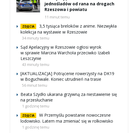
jednośladów od rana na drogach
Rzeszowa i powiatu
11 minut temu
3,5 tysiąca breloków z anime. Niezwykła
ZDJĘCIA
kolekcja na wystawie w Rzeszowie
34 minuty temu
Sąd Apelacyjny w Rzeszowie ogłosi wyrok
w sprawie Marcina Warchoła przeciwko Izabeli
Leszczynie
43 minuty temu
[AKTUALIZACJA] Potrącenie rowerzysty na DK19
w Boguchwale. Koniec utrudnień na trasie
56 minut temu
Beata Szydło ukarana grzywną za niestawienie się
na przesłuchanie
1 godzinę temu
W Przemyślu powstanie nowoczesne
ZDJĘCIA
lodowisko. Latem ma zmieniać się w rolkowisko
1 godzinę temu