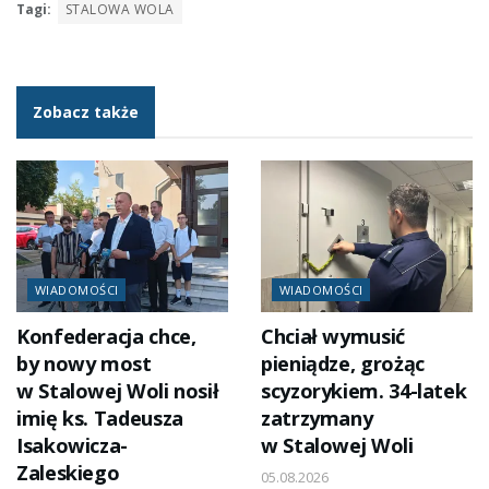
Tagi:
STALOWA WOLA
Zobacz także
WIADOMOŚCI
WIADOMOŚCI
Konfederacja chce,
Chciał wymusić
by nowy most
pieniądze, grożąc
w Stalowej Woli nosił
scyzorykiem. 34-latek
imię ks. Tadeusza
zatrzymany
Isakowicza-
w Stalowej Woli
Zaleskiego
05.08.2026