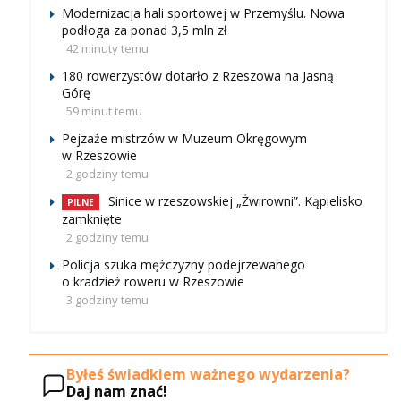
Modernizacja hali sportowej w Przemyślu. Nowa
podłoga za ponad 3,5 mln zł
42 minuty temu
180 rowerzystów dotarło z Rzeszowa na Jasną
Górę
59 minut temu
Pejzaże mistrzów w Muzeum Okręgowym
w Rzeszowie
2 godziny temu
Sinice w rzeszowskiej „Żwirowni”. Kąpielisko
PILNE
zamknięte
2 godziny temu
Policja szuka mężczyzny podejrzewanego
o kradzież roweru w Rzeszowie
3 godziny temu
Byłeś świadkiem ważnego wydarzenia?
Daj nam znać!