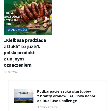
WIADOMOŚCI
„Kiełbasa pradziada
z Dukli” to już 51.
polski produkt
z unijnym
oznaczeniem
06.08.2026
Podkarpacie szuka startupów
z branży dronów i AI. Trwa nabór
do Dual Use Challenge
37 minut temu