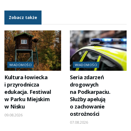
Zobacz także
WIADOMOŚCI
WIADOMOŚCI
Kultura łowiecka
Seria zdarzeń
i przyrodnicza
drogowych
edukacja. Festiwal
na Podkarpaciu.
w Parku Miejskim
Służby apelują
w Nisku
o zachowanie
ostrożności
09.08.2026
07.08.2026