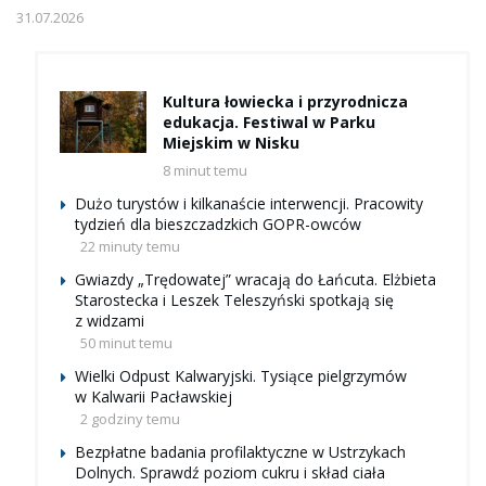
31.07.2026
Kultura łowiecka i przyrodnicza
edukacja. Festiwal w Parku
Miejskim w Nisku
8 minut temu
Dużo turystów i kilkanaście interwencji. Pracowity
tydzień dla bieszczadzkich GOPR-owców
22 minuty temu
Gwiazdy „Trędowatej” wracają do Łańcuta. Elżbieta
Starostecka i Leszek Teleszyński spotkają się
z widzami
50 minut temu
Wielki Odpust Kalwaryjski. Tysiące pielgrzymów
w Kalwarii Pacławskiej
2 godziny temu
Bezpłatne badania profilaktyczne w Ustrzykach
Dolnych. Sprawdź poziom cukru i skład ciała