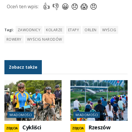
Tagi:
ZAWODNICY
KOLARZE
ETAPY
ORLEN
WYŚCIG
ROWERY
WYŚCIG NARODÓW
Zobacz także
WIADOMOŚCI
WIADOMOŚCI
Cykliści
Rzeszów
ZDJĘCIA
ZDJĘCIA