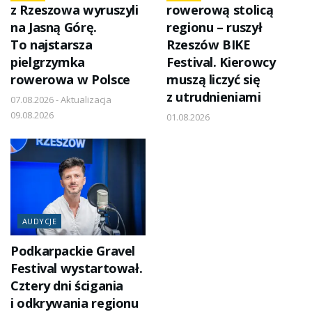
z Rzeszowa wyruszyli
rowerową stolicą
na Jasną Górę.
regionu – ruszył
To najstarsza
Rzeszów BIKE
pielgrzymka
Festival. Kierowcy
rowerowa w Polsce
muszą liczyć się
z utrudnieniami
07.08.2026 - Aktualizacja
09.08.2026
01.08.2026
AUDYCJE
Podkarpackie Gravel
Festival wystartował.
Cztery dni ścigania
i odkrywania regionu