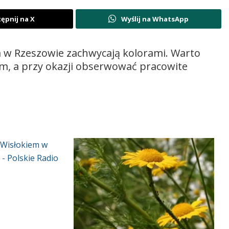
ępnij na X
Wyślij na WhatsApp
m w Rzeszowie zachwycają kolorami. Warto
m, a przy okazji obserwować pracowite