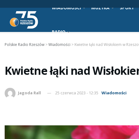
WIADOMOŚCI
MUZYKA
SPORT
RADIO
Polskie Radio Rzeszów
>
Wiadomości
>
Kwietne łąki nad Wisłokiem w Rzeszow
Kwietne łąki nad Wisłokie
Jagoda Rall
25 czerwca 2023 - 12:35
Wiadomości