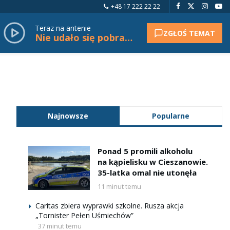
+48 17 222 22 22
Teraz na antenie
ZGŁOŚ TEMAT
Nie udało się pobrać tytułu.
Najnowsze
Popularne
Ponad 5 promili alkoholu
na kąpielisku w Cieszanowie.
35-latka omal nie utonęła
11 minut temu
Caritas zbiera wyprawki szkolne. Rusza akcja
„Tornister Pełen Uśmiechów”
37 minut temu