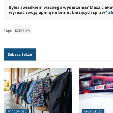
Byłeś świadkiem ważnego wydarzenia? Masz ciekawy
wyrazić swoją opinię na temat bieżących spraw?
Z
Tagi:
RZESZÓW
Zobacz także
WIADOMOŚCI
WIADOMOŚCI