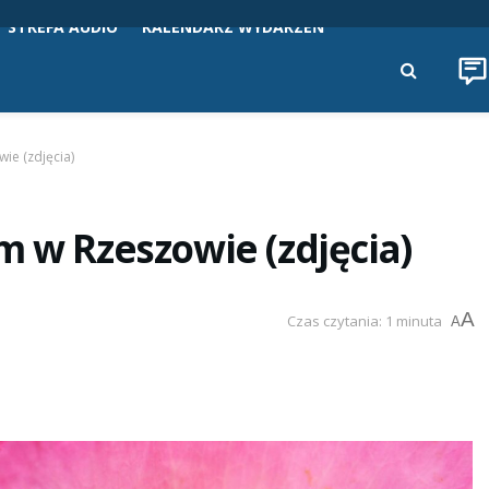
STREFA AUDIO
KALENDARZ WYDARZEŃ
ie (zdjęcia)
m w Rzeszowie (zdjęcia)
A
Czas czytania: 1 minuta
A