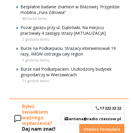
Bezpłatne badanie znamion w Błażowej. Przyjedzie
mobilna „Fura Zdrowia”
48 minut temu
Pożar garażu przy ul. Dąbrówki. Na miejscu
pracowały 4 zastępy straży [AKTUALIZACJA]
2 godziny temu
Burze na Podkarpaciu. Strażacy interweniowali 19
razy, IMGW ostrzega cały region
3 godziny temu
Burze nad Podkarpaciem. Uszkodzony budynek
gospodarczy w Wierzawicach
11 godzin temu
Byłeś
17 222 22 22
świadkiem
ważnego
antena@radio.rzeszow.pl
wydarzenia?
Daj nam znać!
Otwórz formularz