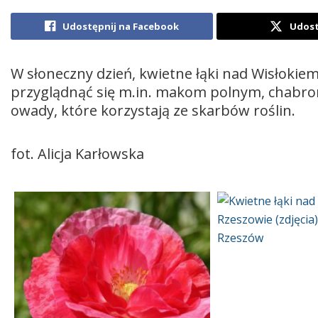
Udostępnij na Facebook
Udost
W słoneczny dzień, kwietne łąki nad Wisłokie
przyglądnąć się m.in. makom polnym, chabro
owady, które korzystają ze skarbów roślin.
fot. Alicja Karłowska