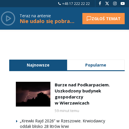
+48 17 222 22 22
Teraz na antenie
ZGŁOŚ TEMAT
Nie udało się pobrać tytułu.
Najnowsze
Popularne
Burze nad Podkarpaciem.
Uszkodzony budynek
gospodarczy
w Wierzawicach
59 minut temu
„Krewki Rajd 2026” w Rzeszowie. Krwiodawcy
oddali blisko 28 litrów krwi