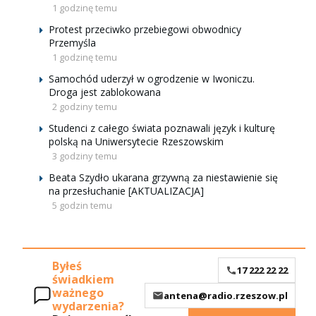
1 godzinę temu
Protest przeciwko przebiegowi obwodnicy
Przemyśla
1 godzinę temu
Samochód uderzył w ogrodzenie w Iwoniczu.
Droga jest zablokowana
2 godziny temu
Studenci z całego świata poznawali język i kulturę
polską na Uniwersytecie Rzeszowskim
3 godziny temu
Beata Szydło ukarana grzywną za niestawienie się
na przesłuchanie [AKTUALIZACJA]
5 godzin temu
Byłeś
17 222 22 22
świadkiem
ważnego
antena@radio.rzeszow.pl
wydarzenia?