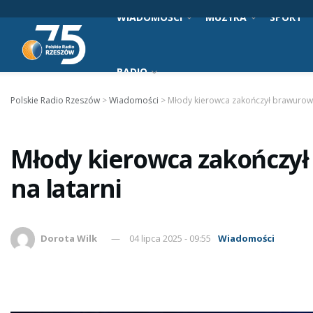
WIADOMOŚCI
MUZYKA
SPORT
RADIO
Polskie Radio Rzeszów
>
Wiadomości
>
Młody kierowca zakończył brawurową
Młody kierowca zakończył
na latarni
Dorota Wilk
04 lipca 2025 - 09:55
Wiadomości