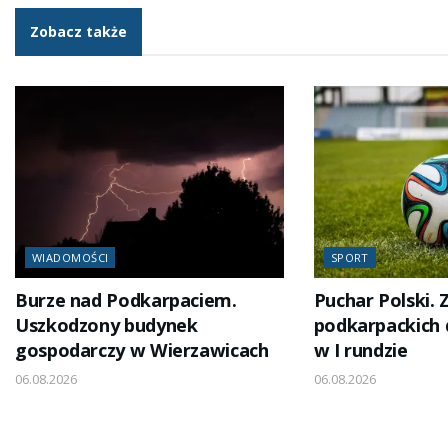
Zobacz także
WIADOMOŚCI
SPORT
Burze nad Podkarpaciem.
Puchar Polski.
Uszkodzony budynek
podkarpackich 
gospodarczy w Wierzawicach
w I rundzie
06.08.2026
06.08.2026