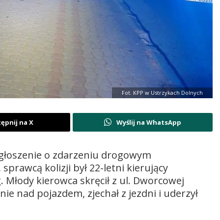
Fot. KPP w Ustrzykach Dolnych
ępnij na X
Wyślij na WhatsApp
i zgłoszenie o zdarzeniu drogowym
sprawcą kolizji był 22-letni kierujący
łody kierowca skręcił z ul. Dworcowej
nie nad pojazdem, zjechał z jezdni i uderzył