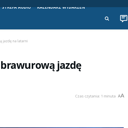
STREFA AUDIO
KALENDARZ WYDARZEŃ
 jazdę na latarni
 brawurową jazdę
A
Czas czytania: 1 minuta
A