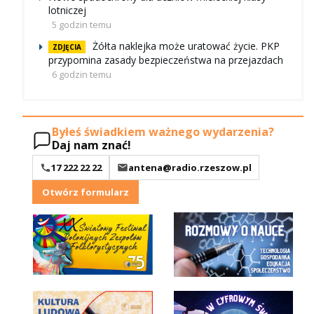
lotniczej
5 godzin temu
Żółta naklejka może uratować życie. PKP
ZDJĘCIA
przypomina zasady bezpieczeństwa na przejazdach
6 godzin temu
Byłeś świadkiem ważnego wydarzenia?
Daj nam znać!
17 222 22 22
antena@radio.rzeszow.pl
Otwórz formularz