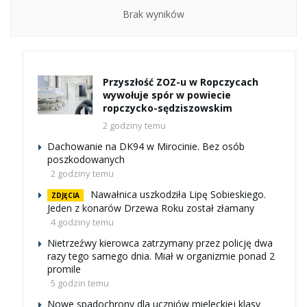
Brak wyników
Przyszłość ZOZ-u w Ropczycach
wywołuje spór w powiecie
ropczycko-sędziszowskim
2 godziny temu
Dachowanie na DK94 w Mirocinie. Bez osób
poszkodowanych
2 godziny temu
Nawałnica uszkodziła Lipę Sobieskiego.
ZDJĘCIA
Jeden z konarów Drzewa Roku został złamany
4 godziny temu
Nietrzeźwy kierowca zatrzymany przez policję dwa
razy tego samego dnia. Miał w organizmie ponad 2
promile
5 godzin temu
Nowe spadochrony dla uczniów mieleckiej klasy