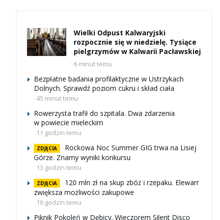
Wielki Odpust Kalwaryjski
rozpocznie się w niedzielę. Tysiące
pielgrzymów w Kalwarii Pacławskiej
6 minut temu
Bezpłatne badania profilaktyczne w Ustrzykach
Dolnych. Sprawdź poziom cukru i skład ciała
45 minut temu
Rowerzysta trafił do szpitala. Dwa zdarzenia
w powiecie mieleckim
11 godzin temu
Rockowa Noc Summer GIG trwa na Lisiej
ZDJĘCIA
Górze. Znamy wyniki konkursu
13 godzin temu
120 mln zł na skup zbóż i rzepaku. Elewarr
ZDJĘCIA
zwiększa możliwości zakupowe
16 godzin temu
Piknik Pokoleń w Dębicy. Wieczorem Silent Disco