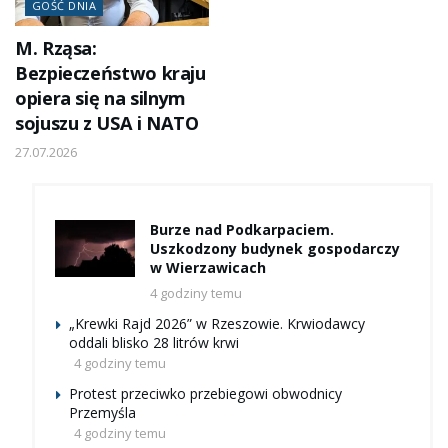
GOŚĆ DNIA
M. Rząsa:
Bezpieczeństwo kraju
opiera się na silnym
sojuszu z USA i NATO
27.07.2026
Burze nad Podkarpaciem.
Uszkodzony budynek gospodarczy
w Wierzawicach
4 godziny temu
„Krewki Rajd 2026” w Rzeszowie. Krwiodawcy
oddali blisko 28 litrów krwi
4 godziny temu
Protest przeciwko przebiegowi obwodnicy
Przemyśla
4 godziny temu