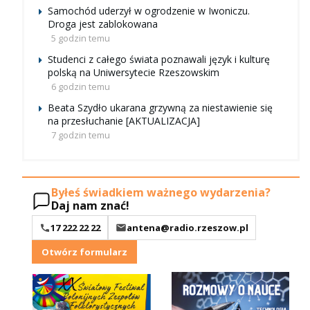
Samochód uderzył w ogrodzenie w Iwoniczu.
Droga jest zablokowana
5 godzin temu
Studenci z całego świata poznawali język i kulturę
polską na Uniwersytecie Rzeszowskim
6 godzin temu
Beata Szydło ukarana grzywną za niestawienie się
na przesłuchanie [AKTUALIZACJA]
7 godzin temu
Byłeś świadkiem ważnego wydarzenia?
Daj nam znać!
17 222 22 22
antena@radio.rzeszow.pl
Otwórz formularz