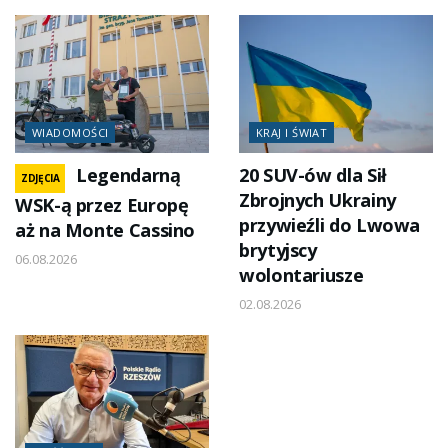
WIADOMOŚCI
KRAJ I ŚWIAT
Legendarną
20 SUV-ów dla Sił
ZDJĘCIA
Zbrojnych Ukrainy
WSK-ą przez Europę
przywieźli do Lwowa
aż na Monte Cassino
brytyjscy
06.08.2026
wolontariusze
02.08.2026