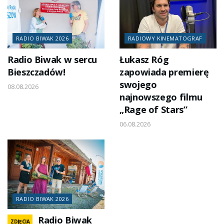
RADIO BIWAK 2026
RADIOWY KINEMATOGRAF
Radio Biwak w sercu
Łukasz Róg
Bieszczadów!
zapowiada premierę
swojego
08.08.2026
najnowszego filmu
„Rage of Stars”
06.08.2026
RADIO BIWAK 2026
Radio Biwak
ZDJĘCIA