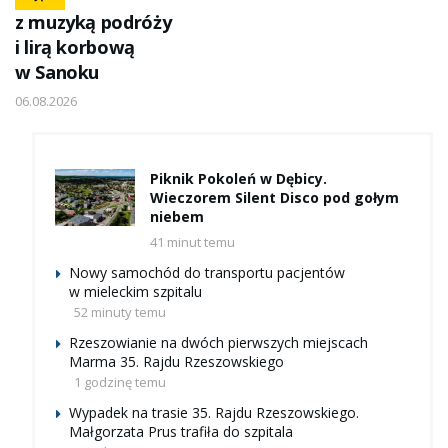
z muzyką podróży
i lirą korbową
w Sanoku
06.08.2026
Piknik Pokoleń w Dębicy.
Wieczorem Silent Disco pod gołym
niebem
41 minut temu
Nowy samochód do transportu pacjentów
w mieleckim szpitalu
52 minuty temu
Rzeszowianie na dwóch pierwszych miejscach
Marma 35. Rajdu Rzeszowskiego
1 godzinę temu
Wypadek na trasie 35. Rajdu Rzeszowskiego.
Małgorzata Prus trafiła do szpitala