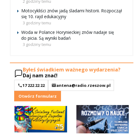
2 godziny temu
Motocykliści znów jadą śladami historii. Rozpoczął
się 10. rajd edukacyjny
3 godziny temu
Woda w Polance Horynieckiej znów nadaje się
do picia. Są wyniki badań
3 godziny temu
Byłeś świadkiem ważnego wydarzenia?
Daj nam znać!
17 222 22 22
antena@radio.rzeszow.pl
Otwórz formularz