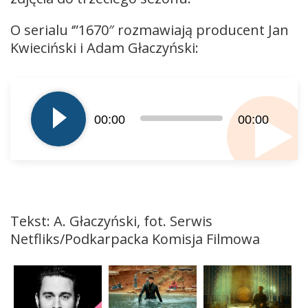
O serialu ‘”1670″ rozmawiają producent Jan
Kwieciński i Adam Głaczyński:
Odtwarzacz
plików
dźwiękowych
00:00
00:00
Tekst: A. Głaczyński, fot. Serwis
Netfliks/Podkarpacka Komisja Filmowa