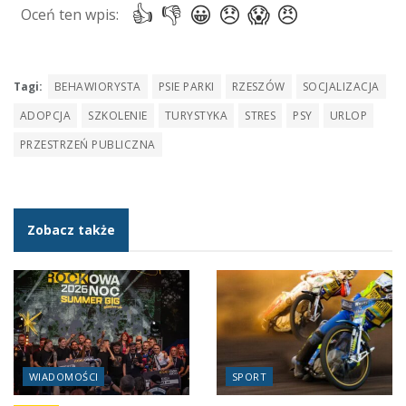
Tagi:
BEHAWIORYSTA
PSIE PARKI
RZESZÓW
SOCJALIZACJA
ADOPCJA
SZKOLENIE
TURYSTYKA
STRES
PSY
URLOP
PRZESTRZEŃ PUBLICZNA
Zobacz także
WIADOMOŚCI
SPORT