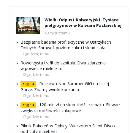
Wielki Odpust Kalwaryjski. Tysiące
pielgrzymów w Kalwarii Pacławskiej
48 minut temu
Bezpłatne badania profilaktyczne w Ustrzykach
Dolnych. Sprawdź poziom cukru i skład ciała
1 godzinę temu
Rowerzysta trafił do szpitala. Dwa zdarzenia
w powiecie mieleckim
12 godzin temu
Rockowa Noc Summer GIG na Lisiej
ZDJĘCIA
Górze. Znamy wyniki konkursu
13 godzin temu
120 mln zł na skup zbóż i rzepaku. Elewarr
ZDJĘCIA
zwiększa możliwości zakupowe
17 godzin temu
Piknik Pokoleń w Dębicy. Wieczorem Silent Disco
pod gołym niebem