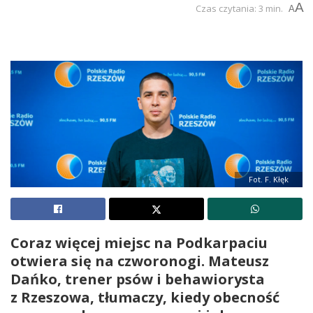
A
Czas czytania: 3 min.
A
Fot. F. Kłęk
Coraz więcej miejsc na Podkarpaciu
otwiera się na czworonogi. Mateusz
Dańko, trener psów i behawiorysta
z Rzeszowa, tłumaczy, kiedy obecność