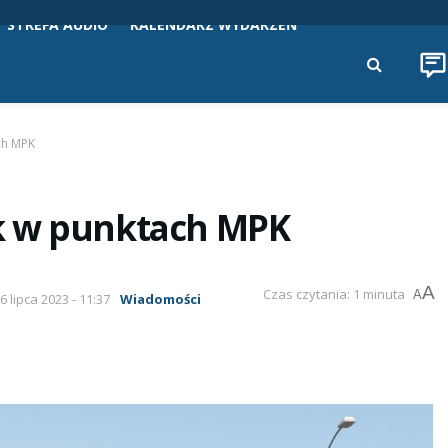
STREFA AUDIO
KALENDARZ WYDARZEŃ
ch MPK
k w punktach MPK
A
Czas czytania: 1 minuta
A
6 lipca 2023 - 11:37
Wiadomości