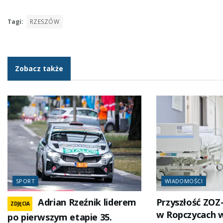
Tagi:
RZESZÓW
Zobacz także
SPORT
WIADOMOŚCI
Adrian Rzeźnik liderem
Przyszłość ZOZ
ZDJĘCIA
w Ropczycach 
po pierwszym etapie 35.