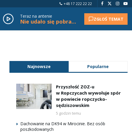
+48 17 222 22 22
Teraz na antenie
ZGŁOŚ TEMAT
Nie udało się pobrać tytułu.
Najnowsze
Popularne
Przyszłość ZOZ-u
w Ropczycach wywołuje spór
w powiecie ropczycko-
sędziszowskim
5 godzin temu
Dachowanie na DK94 w Mirocinie. Bez osób
poszkodowanych