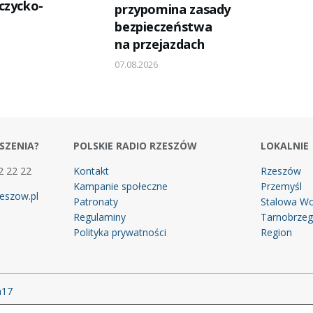
czycko-
przypomina zasady
bezpieczeństwa
na przejazdach
07.08.2026
SZENIA?
POLSKIE RADIO RZESZÓW
LOKALNIE
2 22 22
Kontakt
Rzeszów
Kampanie społeczne
Przemyśl
eszow.pl
Patronaty
Stalowa Wo
Regulaminy
Tarnobrze
Polityka prywatności
Region
m17