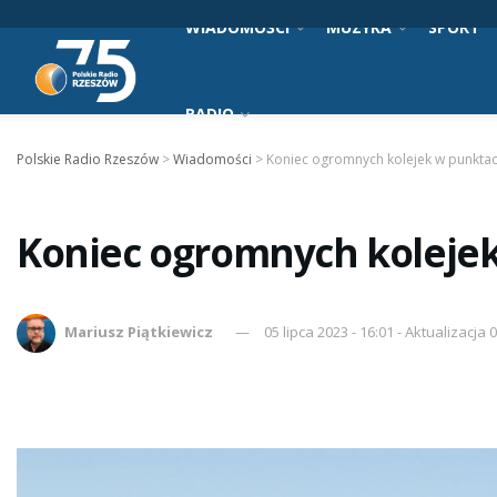
WIADOMOŚCI
MUZYKA
SPORT
RADIO
Polskie Radio Rzeszów
>
Wiadomości
>
Koniec ogromnych kolejek w punkta
Koniec ogromnych koleje
Mariusz Piątkiewicz
05 lipca 2023 - 16:01 - Aktualizacja 0