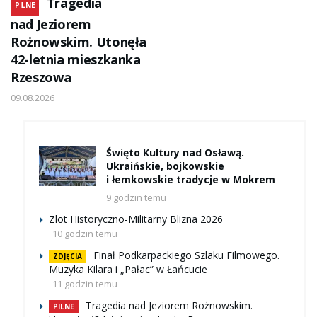
Tragedia
PILNE
nad Jeziorem
Rożnowskim. Utonęła
42-letnia mieszkanka
Rzeszowa
09.08.2026
Święto Kultury nad Osławą.
Ukraińskie, bojkowskie
i łemkowskie tradycje w Mokrem
9 godzin temu
Zlot Historyczno-Militarny Blizna 2026
10 godzin temu
Finał Podkarpackiego Szlaku Filmowego.
ZDJĘCIA
Muzyka Kilara i „Pałac” w Łańcucie
11 godzin temu
Tragedia nad Jeziorem Rożnowskim.
PILNE