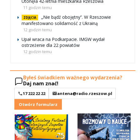
Utonęła 42-letnia mieszkanka Rzeszowa
11 godzin temu
„Nie bądź obojętny”. W Rzeszowie
ZDJĘCIA
manifestowano solidarność z Ukrainą
12 godzin temu
Upał wraca na Podkarpacie. IMGW wydał
ostrzeżenie dla 22 powiatów
12 godzin temu
Byłeś świadkiem ważnego wydarzenia?
Daj nam znać!
17 222 22 22
antena@radio.rzeszow.pl
Otwórz formularz