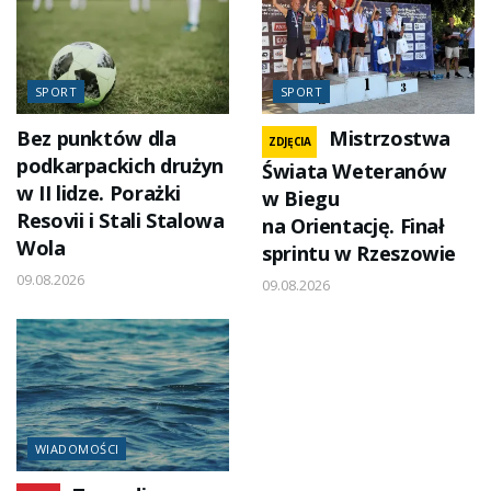
SPORT
SPORT
Bez punktów dla
Mistrzostwa
ZDJĘCIA
podkarpackich drużyn
Świata Weteranów
w II lidze. Porażki
w Biegu
Resovii i Stali Stalowa
na Orientację. Finał
Wola
sprintu w Rzeszowie
09.08.2026
09.08.2026
WIADOMOŚCI