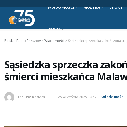
WIADOMOŚCI
MUZYKA
SPORT
RADIO
Polskie Radio Rzeszów
>
Wiadomości
>
Sąsiedzka sprzeczka zakończona tra
Sąsiedzka sprzeczka zakoń
śmierci mieszkańca Mala
Dariusz Kapała
25 września 2025 - 07:27
Wiadomości