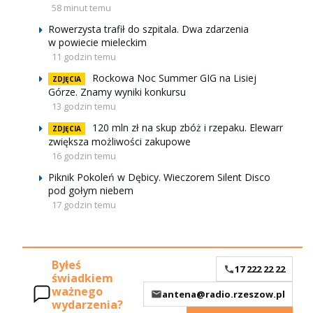
58 minut temu
Rowerzysta trafił do szpitala. Dwa zdarzenia
w powiecie mieleckim
11 godzin temu
Rockowa Noc Summer GIG na Lisiej
ZDJĘCIA
Górze. Znamy wyniki konkursu
13 godzin temu
120 mln zł na skup zbóż i rzepaku. Elewarr
ZDJĘCIA
zwiększa możliwości zakupowe
16 godzin temu
Piknik Pokoleń w Dębicy. Wieczorem Silent Disco
pod gołym niebem
17 godzin temu
Byłeś
17 222 22 22
świadkiem
ważnego
antena@radio.rzeszow.pl
wydarzenia?