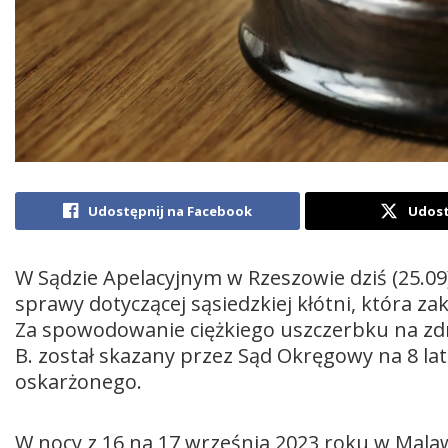
Udostępnij na Facebook
Udost
W Sądzie Apelacyjnym w Rzeszowie dziś (25.09)
sprawy dotyczącej sąsiedzkiej kłótni, która za
Za spowodowanie ciężkiego uszczerbku na zd
B. został skazany przez Sąd Okręgowy na 8 lat
oskarżonego.
W nocy z 16 na 17 września 2023 roku w Malawi