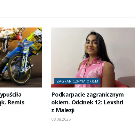
ZAGRANICZNYM OKIEM
ypuściła
Podkarpacie zagranicznym
ąk. Remis
okiem. Odcinek 12: Lexshri
z Malezji
08.08.2026