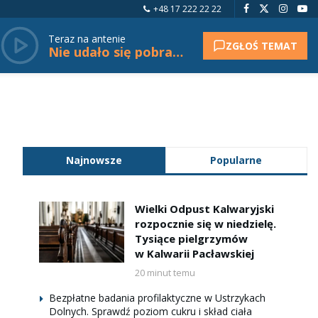
+48 17 222 22 22
Teraz na antenie
ZGŁOŚ TEMAT
Nie udało się pobrać tytułu.
Najnowsze
Popularne
Wielki Odpust Kalwaryjski
rozpocznie się w niedzielę.
Tysiące pielgrzymów
w Kalwarii Pacławskiej
20 minut temu
Bezpłatne badania profilaktyczne w Ustrzykach
Dolnych. Sprawdź poziom cukru i skład ciała