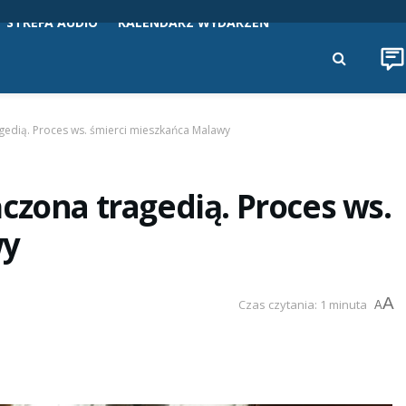
STREFA AUDIO
KALENDARZ WYDARZEŃ
gedią. Proces ws. śmierci mieszkańca Malawy
czona tragedią. Proces ws.
wy
A
Czas czytania: 1 minuta
A