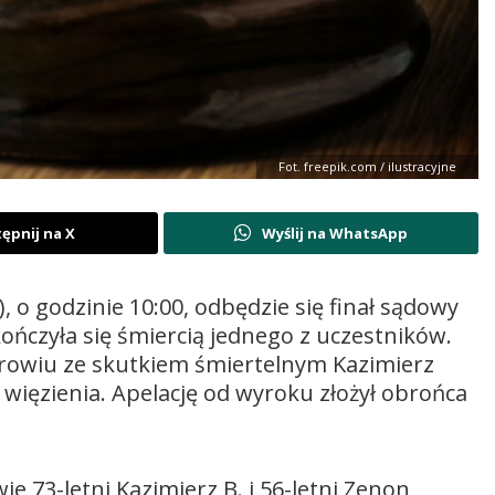
Fot. freepik.com / ilustracyjne
ępnij na X
Wyślij na WhatsApp
, o godzinie 10:00, odbędzie się finał sądowy
kończyła się śmiercią jednego z uczestników.
rowiu ze skutkiem śmiertelnym Kazimierz
 więzienia. Apelację od wyroku złożył obrońca
e,73-letni Kazimierz B. i 56-letni Zenon