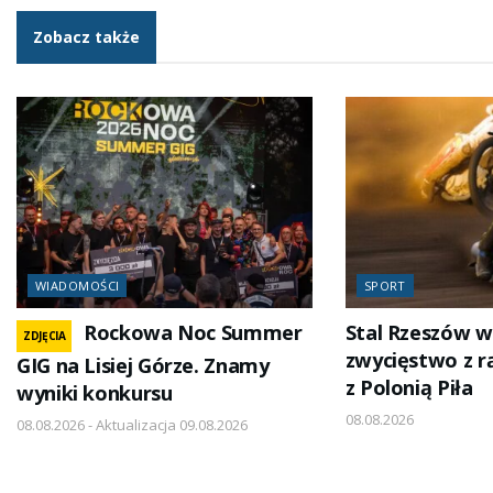
Zobacz także
WIADOMOŚCI
SPORT
Rockowa Noc Summer
Stal Rzeszów w
ZDJĘCIA
zwycięstwo z r
GIG na Lisiej Górze. Znamy
z Polonią Piła
wyniki konkursu
08.08.2026
08.08.2026 - Aktualizacja 09.08.2026