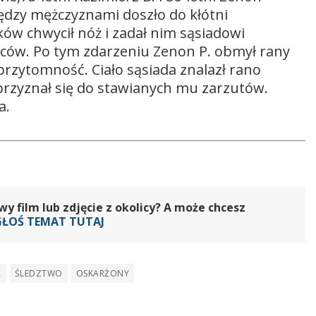
iędzy mężczyznami doszło do kłótni
ików chwycił nóż i zadał nim sąsiadowi
pleców. Po tym zdarzeniu Zenon P. obmył rany
 przytomność. Ciało sąsiada znalazł rano
przyznał się do stawianych mu zarzutów.
a.
 film lub zdjęcie z okolicy? A może chcesz
GŁOŚ TEMAT TUTAJ
A
ŚLEDZTWO
OSKARŻONY