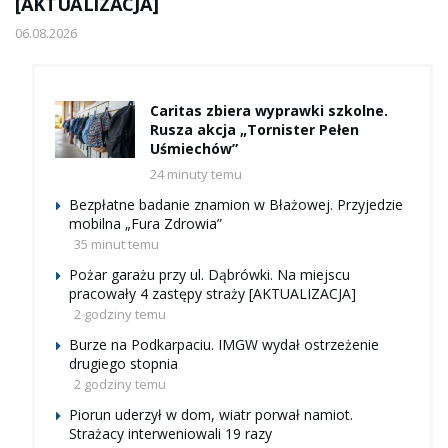
[AKTUALIZACJA]
06.08.2026
Caritas zbiera wyprawki szkolne.
Rusza akcja „Tornister Pełen
Uśmiechów”
24 minuty temu
Bezpłatne badanie znamion w Błażowej. Przyjedzie
mobilna „Fura Zdrowia”
35 minut temu
Pożar garażu przy ul. Dąbrówki. Na miejscu
pracowały 4 zastępy straży [AKTUALIZACJA]
2 godziny temu
Burze na Podkarpaciu. IMGW wydał ostrzeżenie
drugiego stopnia
2 godziny temu
Piorun uderzył w dom, wiatr porwał namiot.
Strażacy interweniowali 19 razy