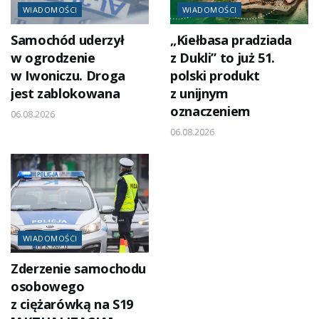
WIADOMOŚCI
WIADOMOŚCI
Samochód uderzył
„Kiełbasa pradziada
w ogrodzenie
z Dukli” to już 51.
w Iwoniczu. Droga
polski produkt
jest zablokowana
z unijnym
oznaczeniem
06.08.2026
06.08.2026
WIADOMOŚCI
Zderzenie samochodu
osobowego
z ciężarówką na S19