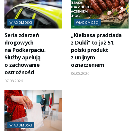
WIADOMOŚCI
WIADOMOŚCI
Seria zdarzeń
„Kiełbasa pradziada
drogowych
z Dukli” to już 51.
na Podkarpaciu.
polski produkt
Służby apelują
z unijnym
o zachowanie
oznaczeniem
ostrożności
06.08.2026
07.08.2026
WIADOMOŚCI