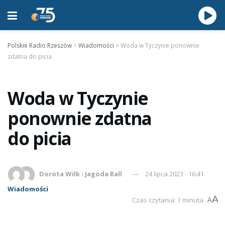
Polskie Radio Rzeszów
>
Wiadomości
>
Woda w Tyczynie ponownie
zdatna do picia
Woda w Tyczynie
ponownie zdatna
do picia
Dorota Wilk
i
Jagoda Rall
24 lipca 2023 - 16:41
Wiadomości
A
Czas czytania: 1 minuta
A