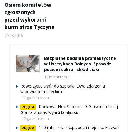
Osiem komitetów
zgłoszonych
przed wyborami
burmistrza Tyczyna
06.08.2026
Bezpłatne badania profilaktyczne
w Ustrzykach Dolnych. Sprawdź
poziom cukru i skład ciała
19 minut temu
Rowerzysta trafił do szpitala. Dwa zdarzenia
w powiecie mieleckim
11 godzin temu
Rockowa Noc Summer GIG trwa na Lisiej
ZDJĘCIA
Górze. Znamy wyniki konkursu
12 godzin temu
120 mln zł na skup zbóż i rzepaku. Elewarr
ZDJĘCIA