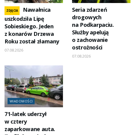
Nawałnica
Seria zdarzeń
ZDJĘCIA
drogowych
uszkodziła Lipę
na Podkarpaciu.
Sobieskiego. Jeden
Służby apelują
z konarów Drzewa
o zachowanie
Roku został złamany
ostrożności
07.08.2026
07.08.2026
WIADOMOŚCI
71-latek uderzył
w cztery
zaparkowane auta.