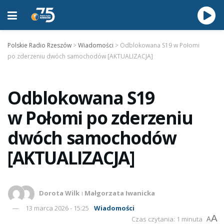
Polskie Radio Rzeszów
>
Wiadomości
>
Odblokowana S19 w Połomi
po zderzeniu dwóch samochodów [AKTUALIZACJA]
Odblokowana S19
w Połomi po zderzeniu
dwóch samochodów
[AKTUALIZACJA]
Dorota Wilk
i
Małgorzata Iwanicka
13 marca 2026 - 15:25
Wiadomości
A
Czas czytania: 1 minuta
A