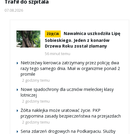
Trafił do szpitala
07.08.2026
Nawałnica uszkodziła Lipę
ZDJĘCIA
Sobieskiego. Jeden z konarów
Drzewa Roku został złamany
56 minut temu
Nietrzeźwy kierowca zatrzymany przez policję dwa
razy tego samego dnia. Miał w organizmie ponad 2
promile
2 godziny temu
Nowe spadochrony dla uczniów mieleckiej klasy
lotniczej
2 godziny temu
Żółta naklejka może uratować życie. PKP
przypomina zasady bezpieczeństwa na przejazdach
2 godziny temu
Seria zdarzeń drogowych na Podkarpaciu. Służby