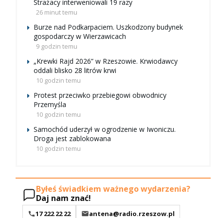
Strażacy interweniowali 19 razy
26 minut temu
Burze nad Podkarpaciem. Uszkodzony budynek
gospodarczy w Wierzawicach
9 godzin temu
„Krewki Rajd 2026” w Rzeszowie. Krwiodawcy
oddali blisko 28 litrów krwi
10 godzin temu
Protest przeciwko przebiegowi obwodnicy
Przemyśla
10 godzin temu
Samochód uderzył w ogrodzenie w Iwoniczu.
Droga jest zablokowana
10 godzin temu
Byłeś świadkiem ważnego wydarzenia?
Daj nam znać!
17 222 22 22
antena@radio.rzeszow.pl