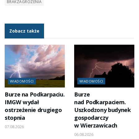
BRAKZAGROZENIA
Zobacz także
WIADOMOŚCI
WIADOMOŚCI
Burze na Podkarpaciu.
Burze
IMGW wydał
nad Podkarpaciem.
ostrzeżenie drugiego
Uszkodzony budynek
stopnia
gospodarczy
w Wierzawicach
07.08.2026
06.08.2026