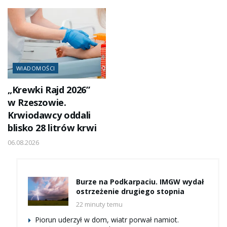
WIADOMOŚCI
„Krewki Rajd 2026”
w Rzeszowie.
Krwiodawcy oddali
blisko 28 litrów krwi
06.08.2026
Burze na Podkarpaciu. IMGW wydał
ostrzeżenie drugiego stopnia
22 minuty temu
Piorun uderzył w dom, wiatr porwał namiot.