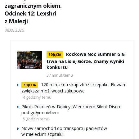
zagranicznym okiem.
Odcinek 12: Lexshri
z Malezji
08.08.2026
Rockowa Noc Summer GIG
ZDJĘCIA
trwa na Lisiej Górze. Znamy wyniki
konkursu
37 minut temu
120 mln zł na skup zbóż i rzepaku. Elewarr
ZDJĘCIA
zwiększa możliwości zakupowe
4 godziny temu
Piknik Pokoleń w Dębicy. Wieczorem Silent Disco
pod gołym niebem
5 godzin temu
Nowy samochód do transportu pacjentów
w mieleckim szpitalu