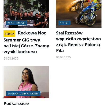
WIADOMOŚCI
SPORT
Rockowa Noc
Stal Rzeszów
ZDJĘCIA
wypuściła zwycięstwo
Summer GIG trwa
z rąk. Remis z Polonią
na Lisiej Górze. Znamy
Piła
wyniki konkursu
08.08.2026
08.08.2026
ZAGRANICZNYM OKIEM
Podkarpacie