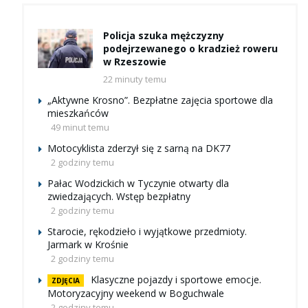
Policja szuka mężczyzny
podejrzewanego o kradzież roweru
w Rzeszowie
22 minuty temu
„Aktywne Krosno”. Bezpłatne zajęcia sportowe dla
mieszkańców
49 minut temu
Motocyklista zderzył się z sarną na DK77
2 godziny temu
Pałac Wodzickich w Tyczynie otwarty dla
zwiedzających. Wstęp bezpłatny
2 godziny temu
Starocie, rękodzieło i wyjątkowe przedmioty.
Jarmark w Krośnie
2 godziny temu
Klasyczne pojazdy i sportowe emocje.
ZDJĘCIA
Motoryzacyjny weekend w Boguchwale
2 godziny temu