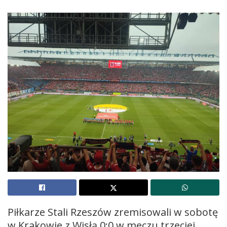
Piłkarze Stali Rzeszów zremisowali w sobotę
w Krakowie z Wisłą 0:0 w meczu trzeciej