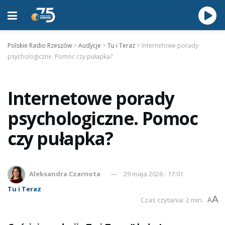
Polskie Radio Rzeszów
>
Audycje
>
Tu i Teraz
>
Internetowe porady
psychologiczne. Pomoc czy pułapka?
Internetowe porady
psychologiczne. Pomoc
czy pułapka?
Aleksandra Czarnota
29 maja 2026 - 17:01
Tu i Teraz
A
Czas czytania: 2 min.
A