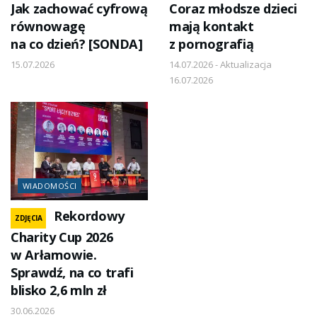
Jak zachować cyfrową
Coraz młodsze dzieci
równowagę
mają kontakt
na co dzień? [SONDA]
z pornografią
15.07.2026
14.07.2026 - Aktualizacja
16.07.2026
WIADOMOŚCI
Rekordowy
ZDJĘCIA
Charity Cup 2026
w Arłamowie.
Sprawdź, na co trafi
blisko 2,6 mln zł
30.06.2026