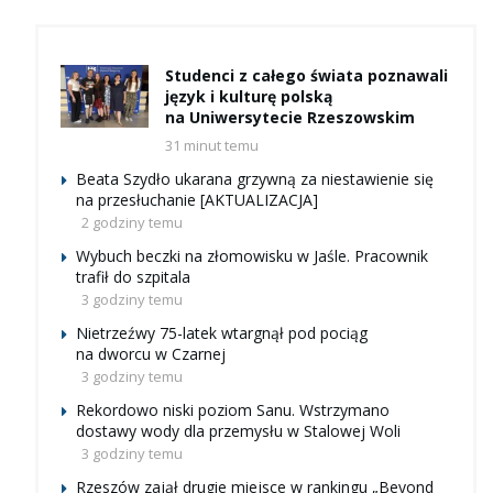
Studenci z całego świata poznawali
język i kulturę polską
na Uniwersytecie Rzeszowskim
31 minut temu
Beata Szydło ukarana grzywną za niestawienie się
na przesłuchanie [AKTUALIZACJA]
2 godziny temu
Wybuch beczki na złomowisku w Jaśle. Pracownik
trafił do szpitala
3 godziny temu
Nietrzeźwy 75-latek wtargnął pod pociąg
na dworcu w Czarnej
3 godziny temu
Rekordowo niski poziom Sanu. Wstrzymano
dostawy wody dla przemysłu w Stalowej Woli
3 godziny temu
Rzeszów zajął drugie miejsce w rankingu „Beyond