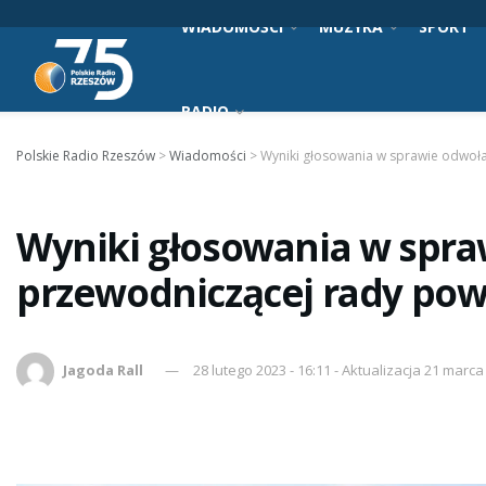
WIADOMOŚCI
MUZYKA
SPORT
RADIO
Polskie Radio Rzeszów
>
Wiadomości
>
Wyniki głosowania w sprawie odwoł
Wyniki głosowania w spra
przewodniczącej rady pow
Jagoda Rall
28 lutego 2023 - 16:11 - Aktualizacja 21 marca