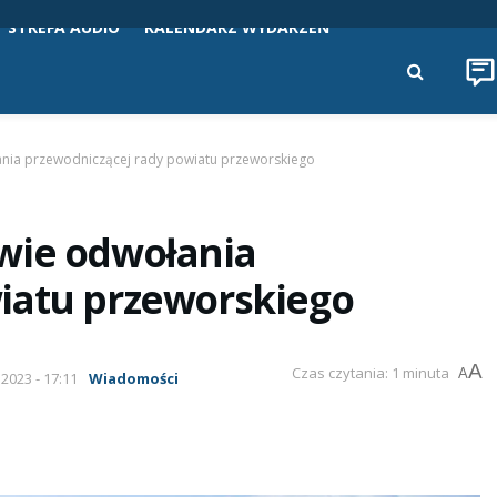
STREFA AUDIO
KALENDARZ WYDARZEŃ
ania przewodniczącej rady powiatu przeworskiego
wie odwołania
iatu przeworskiego
A
Czas czytania: 1 minuta
A
 2023 - 17:11
Wiadomości