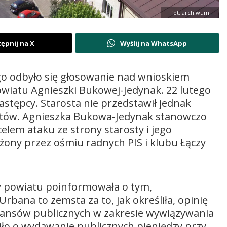
fot. archiwum
ępnij na X
Wyślij na WhatsApp
ego odbyło się głosowanie nad wnioskiem
owiatu Agnieszki Bukowej-Jedynak. 22 lutego
zastępcy. Starosta nie przedstawił jednak
tów. Agnieszka Bukowa-Jedynak stanowczo
celem ataku ze strony starosty i jego
żony przez ośmiu radnych PIS i klubu Łączy
ady powiatu poinformowała o tym,
bana to zemsta za to, jak określiła, opinię
inansów publicznych w zakresie wywiązywania
iło o wydawanie publicznych pieniędzy przy