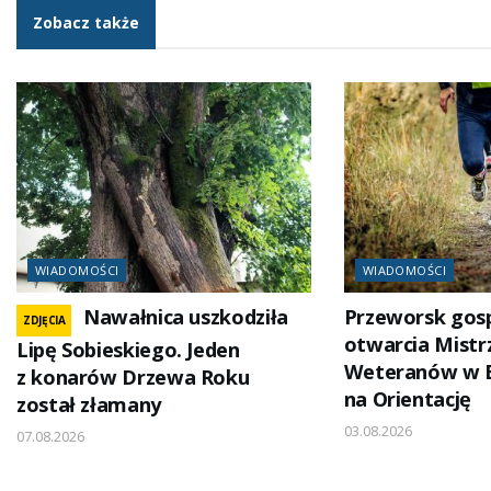
Zobacz także
WIADOMOŚCI
WIADOMOŚCI
Nawałnica uszkodziła
Przeworsk go
ZDJĘCIA
otwarcia Mistr
Lipę Sobieskiego. Jeden
Weteranów w 
z konarów Drzewa Roku
na Orientację
został złamany
03.08.2026
07.08.2026