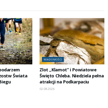
WIADOMOŚCI
spodarzem
Zlot „Klamot” i Powiatowe
zostw Świata
Święto Chleba. Niedziela pełna
Biegu
atrakcji na Podkarpaciu
02.08.2026