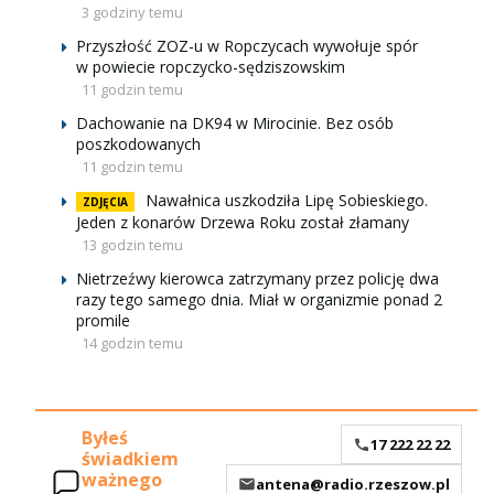
3 godziny temu
Przyszłość ZOZ-u w Ropczycach wywołuje spór
w powiecie ropczycko-sędziszowskim
11 godzin temu
Dachowanie na DK94 w Mirocinie. Bez osób
poszkodowanych
11 godzin temu
Nawałnica uszkodziła Lipę Sobieskiego.
ZDJĘCIA
Jeden z konarów Drzewa Roku został złamany
13 godzin temu
Nietrzeźwy kierowca zatrzymany przez policję dwa
razy tego samego dnia. Miał w organizmie ponad 2
promile
14 godzin temu
Byłeś
17 222 22 22
świadkiem
ważnego
antena@radio.rzeszow.pl