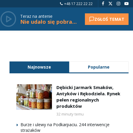
+48 17 222 22 22
Teraz na antenie
ZGŁOŚ TEMAT
Nie udało się pobrać tytułu.
Najnowsze
Popularne
Dębicki Jarmark Smaków,
Antyków i Rękodzieła. Rynek
pełen regionalnych
produktów
32 minuty temu
Burze i ulewy na Podkarpaciu. 244 interwencje
strażaków