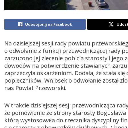
Udostępnij na Facebook
Udost
Na dzisiejszej sesji rady powiatu przeworski
o odwołanie z funkcji przewodniczącej rady p
zarzucono jej zlecenie pobicia starosty i jego 
dowodów na potwierdzenie stawianych zarzu
zaprzeczyła oskarżeniom. Dodała, że stała się 
popleczników. Wniosek o odwołanie został zło
nas Powiat Przeworski.
W trakcie dzisiejszej sesji przewodnicząca r
że pomówienie ze strony starosty Bogusława Ur
którą wystosowała do rzecznika dyscypliny f
się starosty z obowiązków służbowych. Chodz