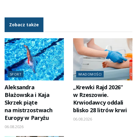
Zobacz także
SPORT
WIADOMOŚCI
Aleksandra
„Krewki Rajd 2026”
Błażowska i Kaja
w Rzeszowie.
Skrzek piąte
Krwiodawcy oddali
na mistrzostwach
blisko 28 litrów krwi
Europy w Paryżu
06.08.2026
06.08.2026