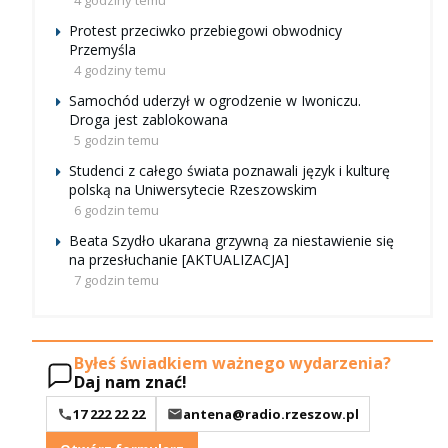
4 godziny temu
Protest przeciwko przebiegowi obwodnicy
Przemyśla
4 godziny temu
Samochód uderzył w ogrodzenie w Iwoniczu.
Droga jest zablokowana
5 godzin temu
Studenci z całego świata poznawali język i kulturę
polską na Uniwersytecie Rzeszowskim
6 godzin temu
Beata Szydło ukarana grzywną za niestawienie się
na przesłuchanie [AKTUALIZACJA]
7 godzin temu
Byłeś świadkiem ważnego wydarzenia?
Daj nam znać!
17 222 22 22
antena@radio.rzeszow.pl