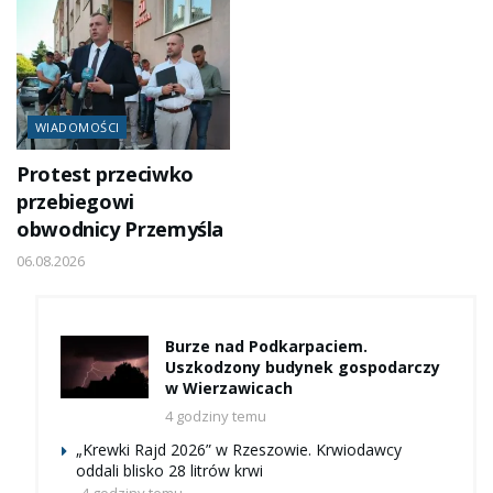
WIADOMOŚCI
Protest przeciwko
przebiegowi
obwodnicy Przemyśla
06.08.2026
Burze nad Podkarpaciem.
Uszkodzony budynek gospodarczy
w Wierzawicach
4 godziny temu
„Krewki Rajd 2026” w Rzeszowie. Krwiodawcy
oddali blisko 28 litrów krwi