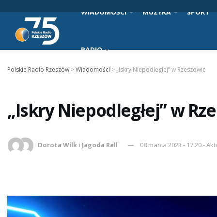
WIADOMOŚCI
MUZYKA
SPORT
RADIO
Polskie Radio Rzeszów
>
Wiadomości
>
„Iskry Niepodległej” w Rzeszowie
„Iskry Niepodległej” w Rz
Dorota Wilk
i
Jagoda Rall
08 marca 2023 - 17:20 - Akt