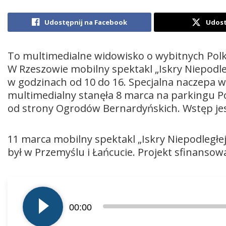
Udostępnij na Facebook
Udost
To multimedialne widowisko o wybitnych Polkac
W Rzeszowie mobilny spektakl „Iskry Niepodleg
w godzinach od 10 do 16. Specjalna naczepa
multimedialny stanęła 8 marca na parkingu
od strony Ogrodów Bernardyńskich. Wstęp jes
11 marca mobilny spektakl „Iskry Niepodległej
był w Przemyślu i Łańcucie. Projekt sfinansow
Odtwarzacz
plików
00:00
dźwiękowych