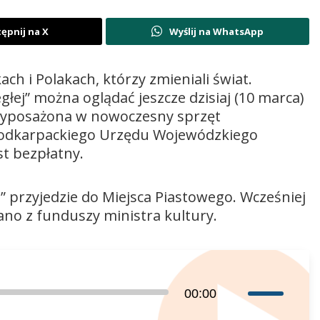
ępnij na X
Wyślij na WhatsApp
h i Polakach, którzy zmieniali świat.
łej” można oglądać jeszcze dzisiaj (10 marca)
 wyposażona w nowoczesny sprzęt
 Podkarpackiego Urzędu Wojewódzkiego
t bezpłatny.
” przyjedzie do Miejsca Piastowego. Wcześniej
ano z funduszy ministra kultury.
Używaj
00:00
strzałek