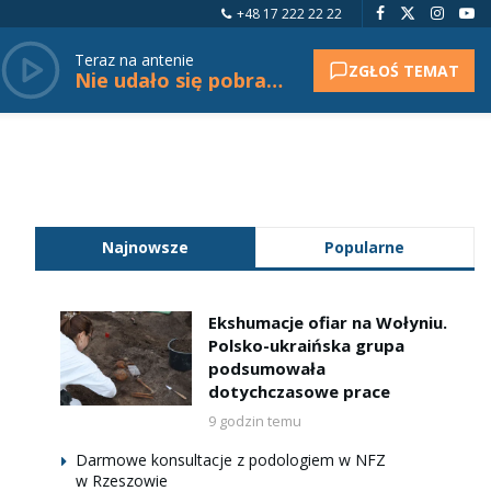
+48 17 222 22 22
Teraz na antenie
ZGŁOŚ TEMAT
Nie udało się pobrać tytułu.
Najnowsze
Popularne
Ekshumacje ofiar na Wołyniu.
Polsko-ukraińska grupa
podsumowała
dotychczasowe prace
9 godzin temu
Darmowe konsultacje z podologiem w NFZ
w Rzeszowie