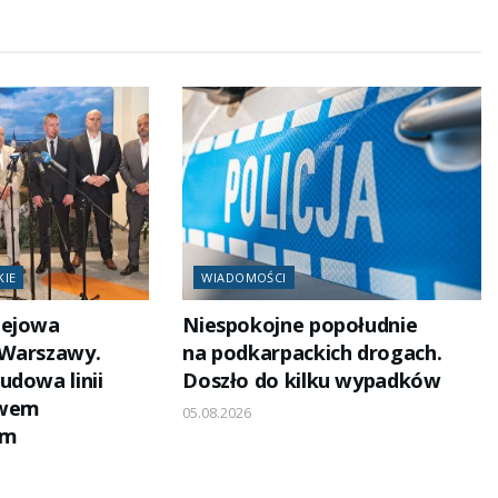
KIE
WIADOMOŚCI
lejowa
Niespokojne popołudnie
 Warszawy.
na podkarpackich drogach.
udowa linii
Doszło do kilku wypadków
owem
05.08.2026
em