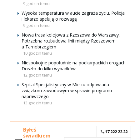
9 godzin temu
Wysoka temperatura w aucie zagraża życiu. Policja
i lekarze apelują o rozwagę
9 godzin temu
Nowa trasa kolejowa z Rzeszowa do Warszawy.
Potrzebna rozbudowa linii między Rzeszowem
a Tarnobrzegiem
10 godzin temu
Niespokojne popołudnie na podkarpackich drogach.
Doszło do kilku wypadków
12 godzin temu
Szpital Specjalistyczny w Mielcu odpowiada
związkom zawodowym w sprawie programu
naprawczego
13 godzin temu
Byłeś
17 222 22 22
świadkiem