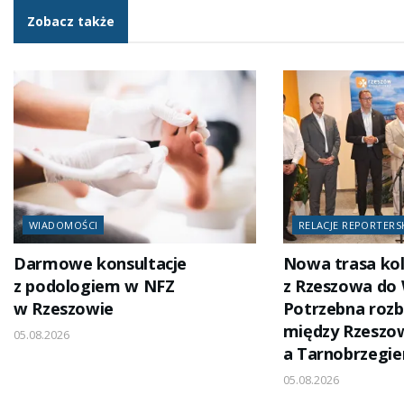
Zobacz także
WIADOMOŚCI
RELACJE REPORTERS
Darmowe konsultacje
Nowa trasa ko
z podologiem w NFZ
z Rzeszowa do
w Rzeszowie
Potrzebna rozb
między Rzesz
05.08.2026
a Tarnobrzegi
05.08.2026