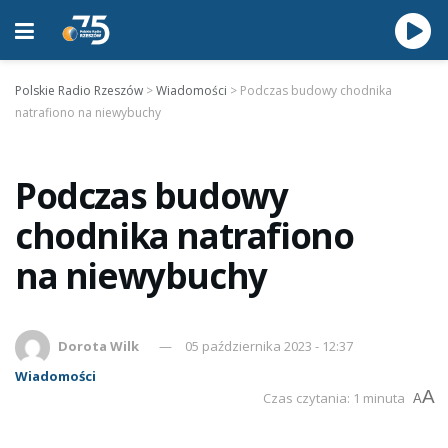
Polskie Radio Rzeszów
>
Wiadomości
>
Podczas budowy chodnika
natrafiono na niewybuchy
Podczas budowy
chodnika natrafiono
na niewybuchy
Dorota Wilk
05 października 2023 - 12:37
Wiadomości
A
Czas czytania: 1 minuta
A