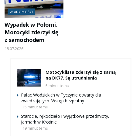
WIADOMOŚCI
Wypadek w Połomi.
Motocykl zderzył się
z samochodem
18.07.2026
Motocyklista zderzył się z sarną
na DK77. Są utrudnienia
5 minut temu
Pałac Wodzickich w Tyczynie otwarty dla
zwiedzających. Wstęp bezpłatny
15 minut temu
Starocie, rękodzieło i wyjątkowe przedmioty.
Jarmark w Krośnie
19 minut temu