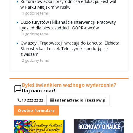
Kultura łowiecka i przyrodnicza edukacja. Festiwal
w Parku Miejskim w Nisku
1 godzinę temu
Dużo turystów i kilkanaście interwencji. Pracowity
tydzień dla bieszczadzkich GOPR-owców
1 godzinę temu
Gwiazdy „Trędowatej” wracają do Łańcuta. Elżbieta
Starostecka i Leszek Teleszyński spotkają się
z widzami
2 godziny temu
Byłeś świadkiem ważnego wydarzenia?
Daj nam znać!
17 222 22 22
antena@radio.rzeszow.pl
Otwórz formularz