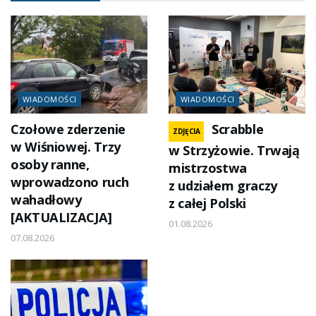
WIADOMOŚCI
WIADOMOŚCI
Czołowe zderzenie
Scrabble
ZDJĘCIA
w Wiśniowej. Trzy
w Strzyżowie. Trwają
osoby ranne,
mistrzostwa
wprowadzono ruch
z udziałem graczy
wahadłowy
z całej Polski
[AKTUALIZACJA]
01.08.2026
07.08.2026