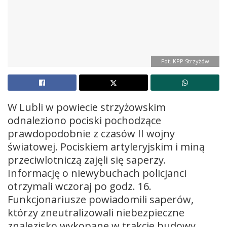
Fot. KPP Strzyżów
W Lubli w powiecie strzyżowskim
odnaleziono pociski pochodzące
prawdopodobnie z czasów II wojny
światowej. Pociskiem artyleryjskim i miną
przeciwlotniczą zajęli się saperzy.
Informację o niewybuchach policjanci
otrzymali wczoraj po godz. 16.
Funkcjonariusze powiadomili saperów,
którzy zneutralizowali niebezpieczne
znalezisko wykopane w trakcie budowy