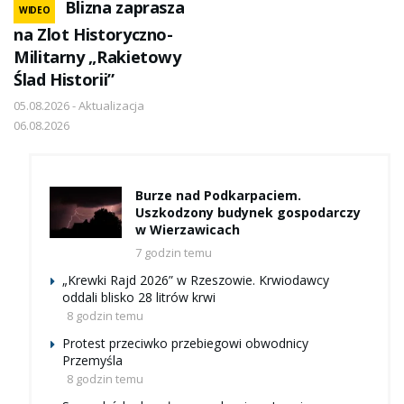
Blizna zaprasza
WIDEO
na Zlot Historyczno-
Militarny „Rakietowy
Ślad Historii”
05.08.2026 - Aktualizacja
06.08.2026
Burze nad Podkarpaciem.
Uszkodzony budynek gospodarczy
w Wierzawicach
7 godzin temu
„Krewki Rajd 2026” w Rzeszowie. Krwiodawcy
oddali blisko 28 litrów krwi
8 godzin temu
Protest przeciwko przebiegowi obwodnicy
Przemyśla
8 godzin temu