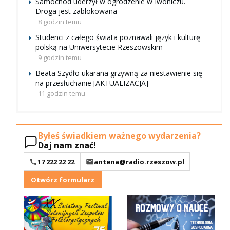
Samochód uderzył w ogrodzenie w Iwoniczu.
Droga jest zablokowana
8 godzin temu
Studenci z całego świata poznawali język i kulturę
polską na Uniwersytecie Rzeszowskim
9 godzin temu
Beata Szydło ukarana grzywną za niestawienie się
na przesłuchanie [AKTUALIZACJA]
11 godzin temu
Byłeś świadkiem ważnego wydarzenia?
Daj nam znać!
17 222 22 22
antena@radio.rzeszow.pl
Otwórz formularz