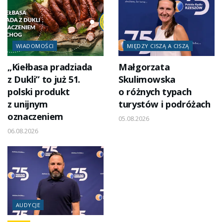
WIADOMOŚCI
MIĘDZY CISZĄ A CISZĄ
„Kiełbasa pradziada
Małgorzata
z Dukli” to już 51.
Skulimowska
polski produkt
o różnych typach
z unijnym
turystów i podróżach
oznaczeniem
05.08.2026
06.08.2026
AUDYCJE