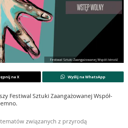
Festiwal Sztuki Zaangażowanej Współ-Istność
ępnij na X
Wyślij na WhatsApp
szy Festiwal Sztuki Zaangażowanej Współ-
Nemno.
e tematów związanych z przyrodą