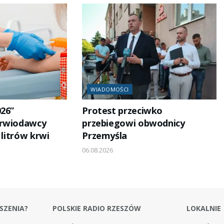
WIADOMOŚCI
026”
Protest przeciwko
Krwiodawcy
przebiegowi obwodnicy
 litrów krwi
Przemyśla
06.08.2026
SZENIA?
POLSKIE RADIO RZESZÓW
LOKALNIE