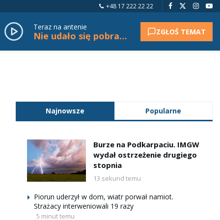
+48 17 222 22 22
Teraz na antenie
ZGŁOŚ TEMAT
Nie udało się pobrać tytułu.
Najnowsze
Popularne
Burze na Podkarpaciu. IMGW
wydał ostrzeżenie drugiego
stopnia
13 sekund temu
Piorun uderzył w dom, wiatr porwał namiot.
Strażacy interweniowali 19 razy
5 minut temu