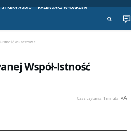
STREFA AUDIO
KALENDARZ WYDARZEŃ
ł-Istność w Rzeszowie
anej Współ-Istność
A
Czas czytania: 1 minuta
A
i