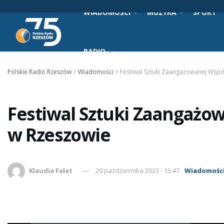
WIADOMOŚCI
MUZYKA
SPORT
RADIO
Polskie Radio Rzeszów
>
Wiadomości
>
Festiwal Sztuki Zaangażowanej Wspó
Festiwal Sztuki Zaangażow
w Rzeszowie
Klaudia Fałat
20 października 2023 - 15:47
Wiadomośc