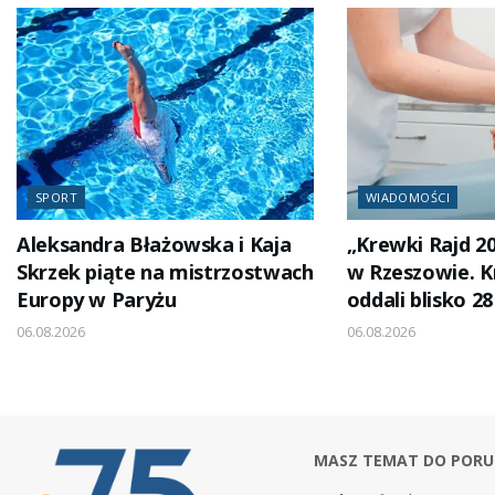
SPORT
WIADOMOŚCI
Aleksandra Błażowska i Kaja
„Krewki Rajd 2
Skrzek piąte na mistrzostwach
w Rzeszowie. 
Europy w Paryżu
oddali blisko 28
06.08.2026
06.08.2026
MASZ TEMAT DO PORU