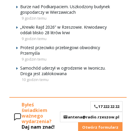
Burze nad Podkarpaciem. Uszkodzony budynek
gospodarczy w Wierzawicach
9 godzin temu
„Krewki Rajd 2026” w Rzeszowie. Krwiodawcy
oddali blisko 28 litrów krwi
9 godzin temu
Protest przeciwko przebiegowi obwodnicy
Przemyśla
9 godzin temu
Samochód uderzył w ogrodzenie w Iwoniczu.
Droga jest zablokowana
10 godzin temu
Byłeś
17 222 22 22
świadkiem
ważnego
antena@radio.rzeszow.pl
wydarzenia?
Daj nam znać!
Otwórz formularz