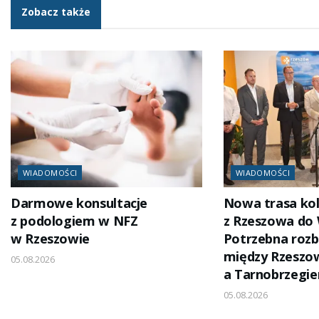
Zobacz także
WIADOMOŚCI
WIADOMOŚCI
Darmowe konsultacje
Nowa trasa ko
z podologiem w NFZ
z Rzeszowa do
w Rzeszowie
Potrzebna rozb
między Rzesz
05.08.2026
a Tarnobrzegi
05.08.2026