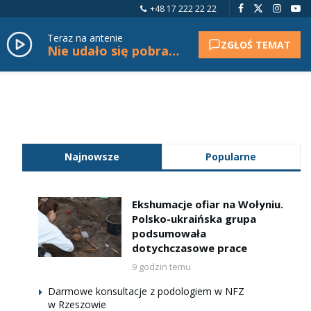
+48 17 222 22 22
Teraz na antenie
ZGŁOŚ TEMAT
Nie udało się pobrać tytułu.
Najnowsze
Popularne
Ekshumacje ofiar na Wołyniu.
Polsko-ukraińska grupa
podsumowała
dotychczasowe prace
9 godzin temu
Darmowe konsultacje z podologiem w NFZ
w Rzeszowie