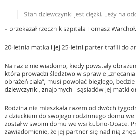
Stan dziewczynki jest ciężki. Leży na od
– przekazał rzecznik szpitala Tomasz Warchoł
20-letnia matka i jej 25-letni parter trafili do a
Na razie nie wiadomo, kiedy powstały obrażen
która prowadzi śledztwo w sprawie „znęcania
obrażeń ciała”, musi powołać biegłego, będzie
dziewczynki, znajomych i sąsiadów jej matki or
Rodzina nie mieszkała razem od dwóch tygodni
z dzieckiem do swojego rodzinnego domu we wsi
został w swoim domu we wsi Łubno-Opace. Prz
zawiadomienie, że jej partner się nad nią znęca