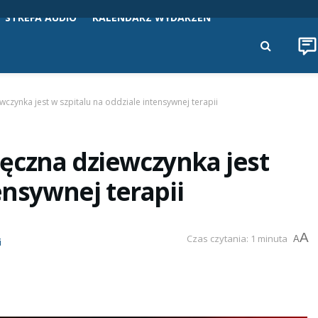
STREFA AUDIO
KALENDARZ WYDARZEŃ
czynka jest w szpitalu na oddziale intensywnej terapii
ęczna dziewczynka jest
ensywnej terapii
A
Czas czytania: 1 minuta
A
i