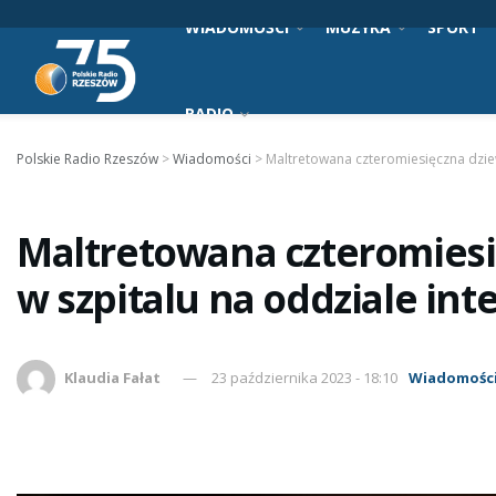
WIADOMOŚCI
MUZYKA
SPORT
RADIO
Polskie Radio Rzeszów
>
Wiadomości
>
Maltretowana czteromiesięczna dziew
Maltretowana czteromiesi
w szpitalu na oddziale int
Klaudia Fałat
23 października 2023 - 18:10
Wiadomośc