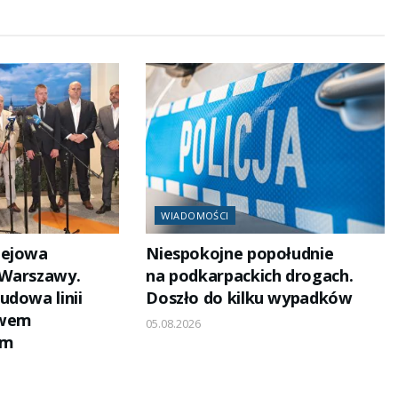
WIADOMOŚCI
lejowa
Niespokojne popołudnie
 Warszawy.
na podkarpackich drogach.
udowa linii
Doszło do kilku wypadków
owem
05.08.2026
em