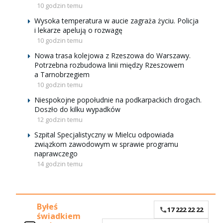
10 godzin temu
Wysoka temperatura w aucie zagraża życiu. Policja
i lekarze apelują o rozwagę
10 godzin temu
Nowa trasa kolejowa z Rzeszowa do Warszawy.
Potrzebna rozbudowa linii między Rzeszowem
a Tarnobrzegiem
10 godzin temu
Niespokojne popołudnie na podkarpackich drogach.
Doszło do kilku wypadków
12 godzin temu
Szpital Specjalistyczny w Mielcu odpowiada
związkom zawodowym w sprawie programu
naprawczego
14 godzin temu
Byłeś
17 222 22 22
świadkiem