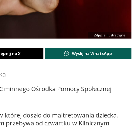
Zdjęcie ilustracyjne
ępnij na X
Wyślij na WhatsApp
ka
k Gminnego Ośrodka Pomocy Społecznej
 w której doszło do maltretowania dziecka.
im przebywa od czwartku w Klinicznym